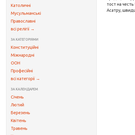
тост на честь
Католичні
Асатру, швидш
Мусульманські
Православні
всі релігії →
ЗА КАТЕГОРІЯМИ
Конституційні
Міжнародні
ООН
Професійні
всі категорії →
ЗА КАЛЕНДАРЕМ
Січень
Лютий
Березень
Квітень
Травень