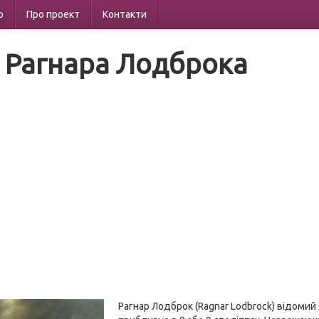
р
Про проект
Контакти
 Рагнара Лодброка
Рагнар Лодброк (Ragnar Lodbrock) відомий 