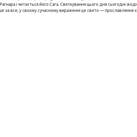
 Рагнара і читається його Сага. Святкування цього дня сьогодні жо
е за все, у своєму сучасному вираженні це свято — прославляння х