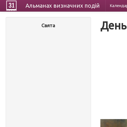
Альманах
визначних
подій
Календа
День
Свята