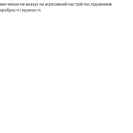
дним чином не вказує на агресивний настрій послідовників
оробрості і мужності.