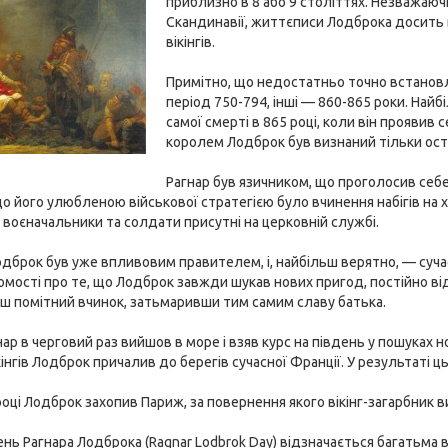
приблизно в 8 або 9 століттях. Незважаюч
Скандинавії, життєписи Лодброка досить не
вікінгів.
Примітно, що недостатньо точно встановл
період 750-794, інші — 860-865 роки. Най
самої смерті в 865 році, коли він проявив
королем Лодброк був визнаний тільки оста
Рагнар був язичником, що проголосив себе
о його улюбленою військової стратегією було вчинення набігів на хр
сі воєначальники та солдати присутні на церковній службі.
одброк був уже впливовим правителем, і, найбільш верятно, — суча
мості про те, що Лодброк завжди шукав нових пригод, постійно ві
ш помітний вчинок, затьмаривши тим самим славу батька.
гнар в черговий раз вийшов в море і взяв курс на південь у пошуках 
ікінгів Лодброк причалив до берегів сучасної Франції. У результаті 
році Лодброк захопив Париж, за повернення якого вікінг-загарбник 
нь Рагнара Лодброка (Ragnar Lodbrok Day) відзначається багатьма 