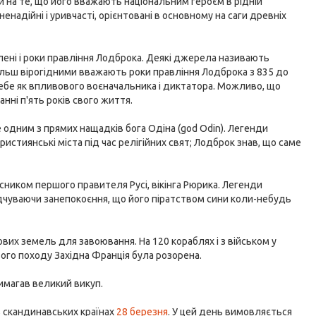
и на те, що його вважають національним героєм в рідній
надійні і уривчасті, орієнтовані в основному на саги древніх
ені і роки правління Лодброка. Деякі джерела називають
більш вірогідними вважають роки правління Лодброка з 835 до
 себе як впливового воєначальника і диктатора. Можливо, що
нні п'ять років свого життя.
 одним з прямих нащадків бога Одіна (god Odin). Легенди
истиянські міста під час релігійних свят; Лодброк знав, що саме
сником першого правителя Русі, вікінга Рюрика. Легенди
дчуваючи занепокоєння, що його піратством сини коли-небудь
нових земель для завоювання. На 120 кораблях і з військом у
цього походу Західна Франція була розорена.
вимагав великий викуп.
в скандинавських країнах
28 березня
. У цей день вимовляється