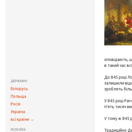
оповідають, щ
в такий час в
До 845 році Л
ДЕРЖАВНІ
залишили відо
Білорусь
зроблять біль
Польща
У 845 році Ра
Росія
п'ять тисяч в
Україна
У тому ж 845 
всі країни →
РЕЛІГІЙНІ
Традиційно Де