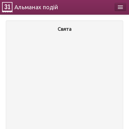
Альманах
подій
Календар
Свята
Про проект
Контакти