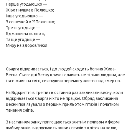
Перше угодьюшко —
Жівотінушка в Полюшко;
Інша угодьюшко —
З сошечкой в ??Полюшко;
Третє угодьіце —
Бджілки на польоті;
Та ще угодьіце —
Миру на здоров'ячко!
Сварга відкривається, і до людей сходить богиня Жива-
Весна. Сьогодні Весну кличе і славить не тільки людина, але
і все живе на світі, святкуючи перемогу життя над смертю.
На Відкриття в третій і в останній раз закликали весну, коли
відкривається Сварга ніхто не працює. Обряд закликания
Весни пов'язували з першим прильотом птахів і початком
танення снігів.
З настанням ранку пригощаються житнім печивом у формі
жайворонків, відпускають живих птахів з кліток на волю,