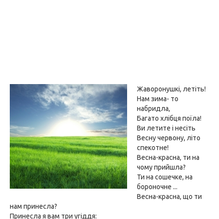
Жаворонушкі, летіть!
Нам зима- то
набридла,
Багато хлібця поїла!
Ви летите і несіть
Весну червону, літо
спекотне!
Весна-красна, ти на
чому прийшла?
Ти на сошечке, на
бороночне ...
Весна-красна, що ти
нам принесла?
Принесла я вам три угіддя: