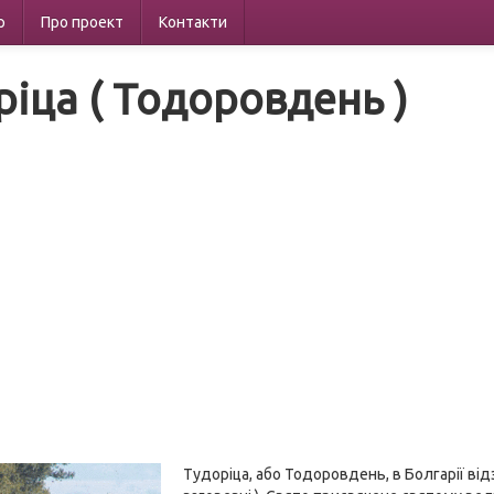
р
Про проект
Контакти
ріца ( Тодоровдень )
Тудоріца, або Тодоровдень, в Болгарії від