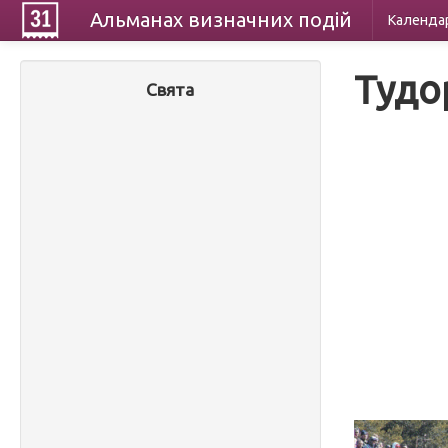
Альманах
визначних
подій
Календа
Тудо
Свята