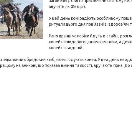
заговезні ). Свято присвячене святому вел
звучить як Федір ).
У цей день коні радіють особливому пошан
ритуали цього дня пов'язані зі здоров'ям 
Рано вранці чоловіки йдуть в стайні, розг
коней напівдорогоцінним камінням, а деяк
коней на водопій.
спеціальний обрядовий хліб, яким годують коней. У цей день неодм
их кращому наїзникові, що показав вміння та якості, вручають приз. 