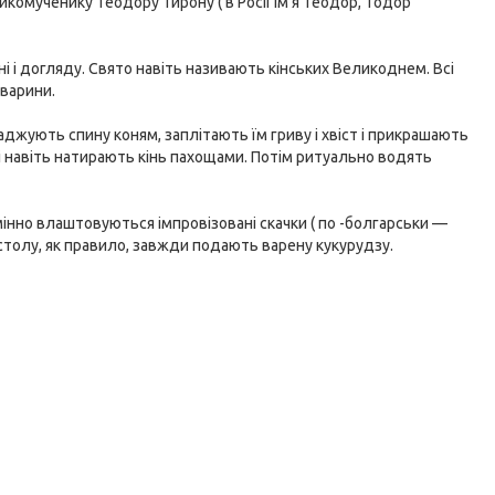
икомученику Теодору Тирону ( в Росії ім'я Теодор, Тодор
і і догляду. Свято навіть називають кінських Великоднем. Всі
тварини.
ладжують спину коням, заплітають їм гриву і хвіст і прикрашають
і навіть натирають кінь пахощами. Потім ритуально водять
інно влаштовуються імпровізовані скачки ( по -болгарськи —
До столу, як правило, завжди подають варену кукурудзу.