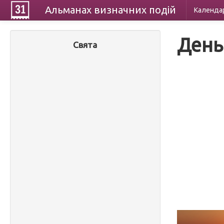
Альманах
визначних
подій
Календа
День
Свята