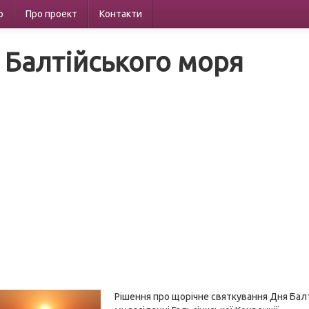
р
Про проект
Контакти
 Балтійського моря
Рішення про щорічне святкування Дня Балті