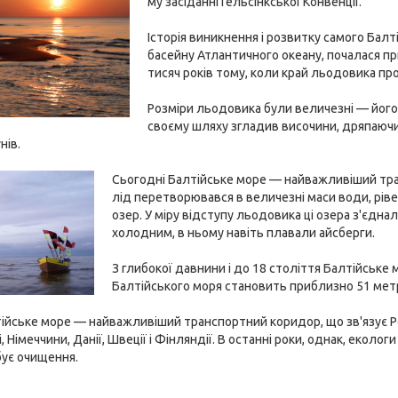
му засіданні Гельсінкської Конвенції.
Історія виникнення і розвитку самого Балт
басейну Атлантичного океану, почалася п
тисяч років тому, коли край льодовика п
Розміри льодовика були величезні — його т
своєму шляху згладив височини, дряпаючи
нів.
Сьогодні Балтійське море — найважливіший тран
лід перетворювався в величезні маси води, ріве
озер. У міру відступу льодовика ці озера з'єдн
холодним, в ньому навіть плавали айсберги.
З глибокої давнини і до 18 століття Балтійське
Балтійського моря становить приблизно 51 метр
ійське море — найважливіший транспортний коридор, що зв'язує Росію
, Німеччини, Данії, Швеції і Фінляндії. В останні роки, однак, еко
бує очищення.