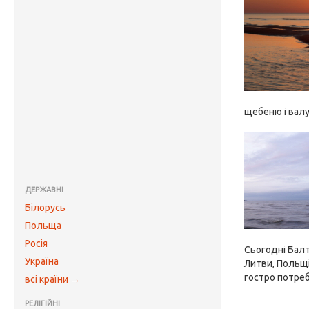
щебеню і валу
ДЕРЖАВНІ
Білорусь
Польща
Росія
Сьогодні Балт
Україна
Литви, Польщі
гостро потре
всі країни →
РЕЛІГІЙНІ