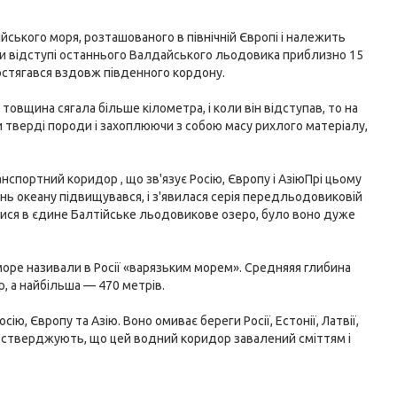
ійського моря, розташованого в північній Європі і належить
ри відступі останнього Валдайського льодовика приблизно 15
ростягався вздовж південного кордону.
овщина сягала більше кілометра, і коли він відступав, то на
 тверді породи і захоплюючи з собою масу рихлого матеріалу,
спортний коридор , що зв'язує Росію, Європу і АзіюПрі цьому
нь океану підвищувався, і з'явилася серія передльодовиковій
алися в єдине Балтійське льодовикове озеро, було воно дуже
 море називали в Росії «варязьким морем». Средняяя глибина
, а найбільша — 470 метрів.
, Європу та Азію. Воно омиває береги Росії, Естонії, Латвії,
логи стверджують, що цей водний коридор завалений сміттям і