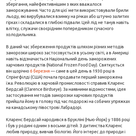
зберігання, найефективнішим з яких вважалося
заморожування. Часто для цієї мети використовували брили
льоду, які вирубувалися взимку на річках або штучно залитих
гірках і складалися в глибокі підвали. Цей лід не танув навіть
влітку, служачи своєрідним попередником сучасного
холодильника.
В даний час збереження продуктів шляхом різних методів
заморозки широко застосовується в усьому світі, а в Америці
навіть відзначається Національний день заморожених
харчових продуктів (National Frozen Food Day). Святкується
він щорічно
6 березня
— саме в цей день в 1930 році в
Спрінгфілді (США) почала продавати перший заморожена
їжа. Революцію в харчовій промисловості справив Кларенс
Бердсай (Clarence Birdseye). За наявними відомостями, ідея
застосування методів заморозки харчових продуктів
прийшла йому в голову під час подорожі на собачих упряжках
на канадському півострові Лабрадорі.
Кларенс Бердсай народився в Брукліні (Нью-Йорк) у 1886 році
і був у родині одним з восьми дітей. З дитинства Кларенс
любив природу, вивчав біологію. Його інтерес до природи і