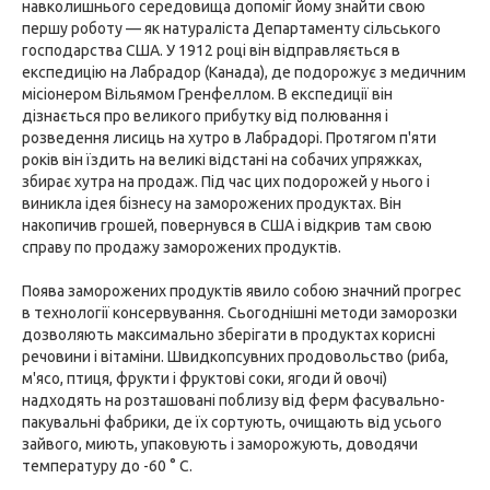
навколишнього середовища допоміг йому знайти свою
першу роботу — як натураліста Департаменту сільського
господарства США. У 1912 році він відправляється в
експедицію на Лабрадор (Канада), де подорожує з медичним
місіонером Вільямом Гренфеллом. В експедиції він
дізнається про великого прибутку від полювання і
розведення лисиць на хутро в Лабрадорі. Протягом п'яти
років він їздить на великі відстані на собачих упряжках,
збирає хутра на продаж. Під час цих подорожей у нього і
виникла ідея бізнесу на заморожених продуктах. Він
накопичив грошей, повернувся в США і відкрив там свою
справу по продажу заморожених продуктів.
Поява заморожених продуктів явило собою значний прогрес
в технології консервування. Сьогоднішні методи заморозки
дозволяють максимально зберігати в продуктах корисні
речовини і вітаміни. Швидкопсувних продовольство (риба,
м'ясо, птиця, фрукти і фруктові соки, ягоди й овочі)
надходять на розташовані поблизу від ферм фасувально-
пакувальні фабрики, де їх сортують, очищають від усього
зайвого, миють, упаковують і заморожують, доводячи
температуру до -60 ° С.