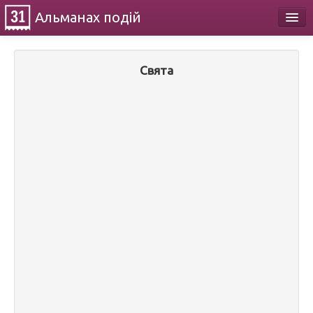
Альманах
подій
Календар
Свята
Про проект
Контакти