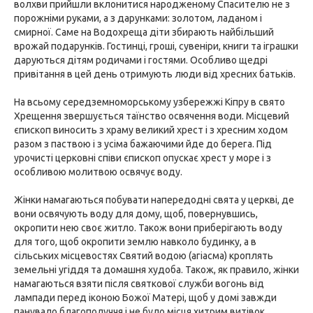
волхви прийшли вклонитися народженому Спасителю не з
порожніми руками, а з дарунками: золотом, ладаном і
смирної. Саме на Водохреща діти збирають найбільший
врожай подарунків. Гостинці, гроші, сувеніри, книги та іграшки
даруються дітям родичами і гостями. Особливо щедрі
привітання в цей день отримують люди від хресних батьків.
На всьому середземноморському узбережжі Кіпру в свято
Хрещення звершується таїнство освячення води. Місцевий
єпископ виносить з храму великий хрест і з хресним ходом
разом з паствою і з усіма бажаючими йде до берега. Під
урочисті церковні співи єпископ опускає хрест у море і з
особливою молитвою освячує воду.
Жінки намагаються побувати напередодні свята у церкві, де
вони освячують воду для дому, щоб, повернувшись,
окропити нею своє житло. Також вони приберігають воду
для того, щоб окропити землю навколо будинку, а в
сільських місцевостях Святий водою (агіасма) кроплять
земельні угіддя та домашня худоба. Також, як правило, жінки
намагаються взяти після святкової служби вогонь від
лампади перед іконою Божої Матері, щоб у домі завжди
панувало благополуччя і не було місця хитрим витівок