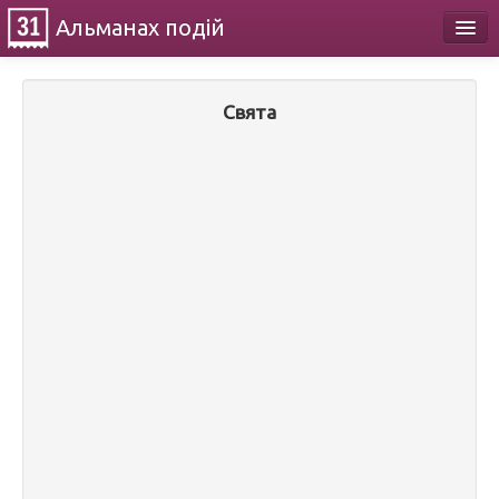
Альманах
подій
Календар
Свята
Про проект
Контакти