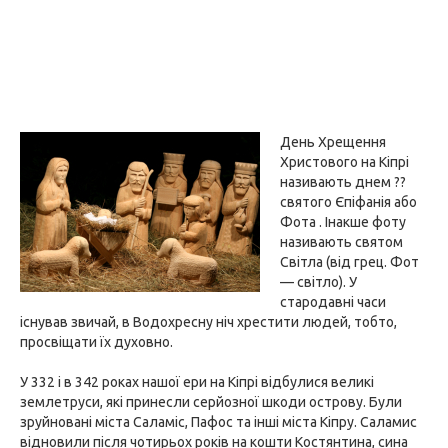
День Хрещення
Христового на Кіпрі
називають днем ??
святого Єпіфанія або
Фота . Інакше фоту
називають святом
Світла (від грец. Фот
— світло). У
стародавні часи
існував звичай, в Водохресну ніч хрестити людей, тобто,
просвіщати їх духовно.
У 332 і в 342 роках нашої ери на Кіпрі відбулися великі
землетруси, які принесли серйозної шкоди острову. Були
зруйновані міста Саламіс, Пафос та інші міста Кіпру. Саламис
відновили після чотирьох років на кошти Костянтина, сина