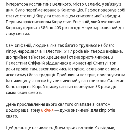
імператора Костянтина Великого. Місто Саламіс, у зв'язку з
цим, було перейменовано в Констанцію. Пафос повернув собі
статус столиці Кіпру та став місцем єпископської кафедри.
Першим архієпископом Кіпру став Єпіфаній, який очолював
Кіпрську церква з 386 по 403 рік і згодом був зарахований до
лику святих.
Сам Єпіфаній, людина, яка так багато трудився на благо
Кіпру, народився в Палестині. У 17 років він твердо вирішив,
що прийме таїнство Хрещення і стане християнином. З
Палестини Єпіфаній віддалився в монастирі Єгипту і три
роки провів там, захоплюючись історією, осягаючи основи
аскетизму і його традиції. Прийнявши постриг, повернувся на
батьківщину, а потім був висвячений у сан єпископа Саламис-
Констанції на Кіпрі. У цьому сані він перебував 33 роки до
самої своєї смерті.
День прославлення цього святого співпаде зі святом
Водохреща, тому
6 січня
— дуже значимий для кіпріотів
свято.
Цей день ще називають Днем трьох волхвів. Як відомо,