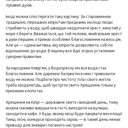
лукавих духів.
Іноді можна спостерігати таку картину. За старовинною
традицією, переданої кіпріотам предками, молоді люди
стрибають у воду, щоб швидше наздогнати хрест, кинутий у
море з берега. Вважається, що той чоловік, який візьме хрест
в руки першим, отримає особливе благословення на весь рік.
Але це — єдина витівка, яку кіпріоти дозволяють собі по
відношенню до води. В іншому все йде згідно усталеним
суворим правилам.
За народним повір'ям, у Водохресну ніч вся вода стає
благословіння. Але даремно балуватися нею і тривожити
воду не можна. Подбати про чистоту тіла і свого житла
треба заздалегідь, щоб зустріти свято Хрещення тільки у
приємних клопотах.
Хрещення на Кіпрі — державне свято і вихідний день, тому
можна сміливо вирушати в гості, виходити на вулицю,
заходити в кафе. У будь-якому місці буде панувати веселощі!
Танці, пісні, конкурси проходять скрізь — в такий день немає
приводу для зневіри і поганого настрою!