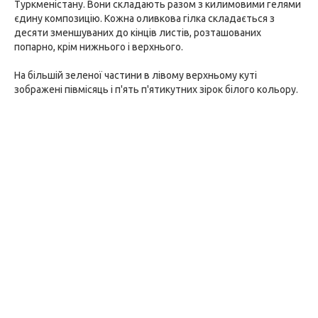
Туркменістану. Вони складають разом з килимовими гелями
єдину композицію. Кожна оливкова гілка складається з
десяти зменшуваних до кінців листів, розташованих
попарно, крім нижнього і верхнього.
На більшій зеленої частини в лівому верхньому куті
зображені півмісяць і п'ять п'ятикутних зірок білого кольору.