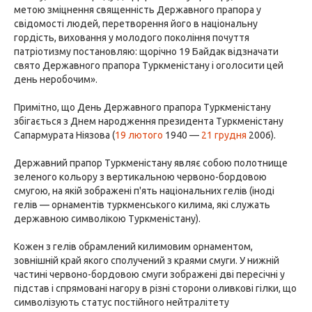
метою зміцнення священність Державного прапора у
свідомості людей, перетворення його в національну
гордість, виховання у молодого покоління почуття
патріотизму постановляю: щорічно 19 Байдак відзначати
свято Державного прапора Туркменістану і оголосити цей
день неробочим».
Примітно, що День Державного прапора Туркменістану
збігається з Днем народження президента Туркменістану
Сапармурата Ніязова (
19 лютого
1940 —
21 грудня
2006).
Державний прапор Туркменістану являє собою полотнище
зеленого кольору з вертикальною червоно-бордовою
смугою, на якій зображені п'ять національних гелів (іноді
гелів — орнаментів туркменського килима, які служать
державною символікою Туркменістану).
Кожен з гелів обрамлений килимовим орнаментом,
зовнішній край якого сполучений з краями смуги. У нижній
частині червоно-бордовою смуги зображені дві пересічні у
підстав і спрямовані нагору в різні сторони оливкові гілки, що
символізують статус постійного нейтралітету