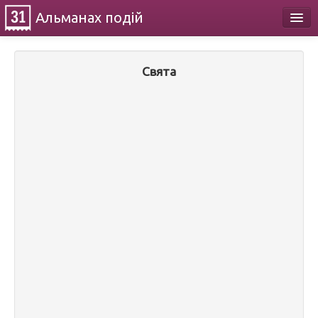
Альманах
подій
Календар
Свята
Про проект
Контакти