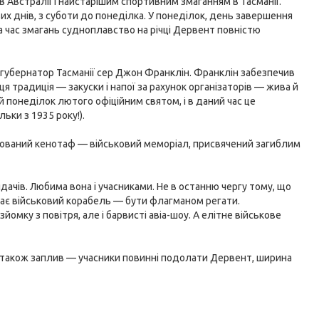
 Австралії і найстарішим спортивним змаганням в Тасманії.
х днів, з суботи до понеділка. У понеділок, день завершення
а час змагань судноплавство на річці Дервент повністю
 губернатор Тасманії сер Джон Франклін. Франклін забезпечив
ця традиція — закуски і напої за рахунок організаторів — жива й
й понеділок лютого офіційним святом, і в даний час це
ьки з 1935 року!).
ташований кенотаф — військовий меморіал, присвячений загиблим
ачів. Любима вона і учасниками. Не в останню чергу тому, що
лає військовий корабель — бути флагманом регати.
йомку з повітря, але і барвисті авіа-шоу. А елітне військове
, а також заплив — учасники повинні подолати Дервент, ширина