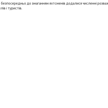
и безпосередньо до змаганням яхтсменів додалися численні розважа
ів і туристів.