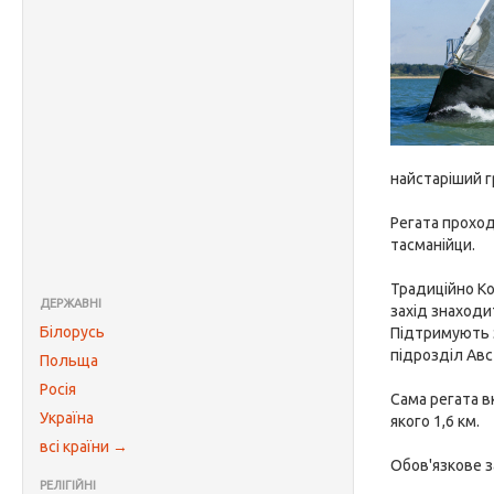
найстаріший г
Регата проход
тасманійци.
Традиційно Ко
ДЕРЖАВНІ
захід знаходи
Білорусь
Підтримують з
підрозділ Авс
Польща
Росія
Сама регата в
Україна
якого 1,6 км.
всі країни →
Обов'язкове з
РЕЛІГІЙНІ