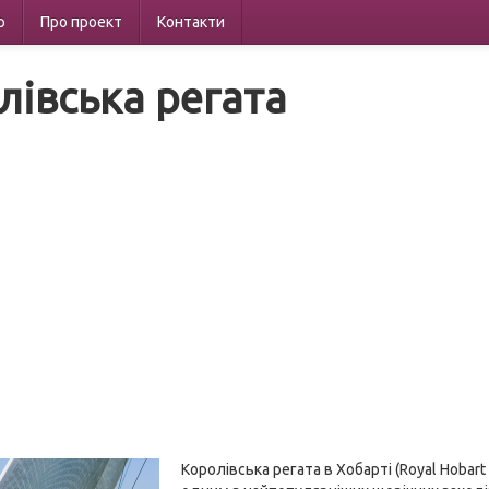
р
Про проект
Контакти
лівська регата
Королівська регата в Хобарті (Royal Hobart