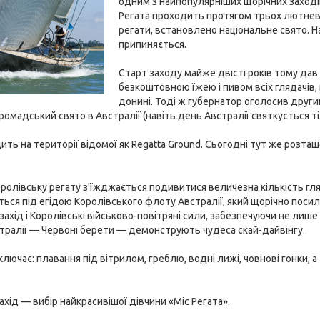
одним з найпопулярніших щорічних заходів
Регата проходить протягом трьох лютневи
регати, встановлено національне свято. Н
припиняється.
Старт заходу майже двісті років тому дав
безкоштовною їжею і пивом всіх глядачів, 
донині. Тоді ж губернатор оголосив други
ромадський свято в Австралії (навіть день Австралії святкується тіл
ить на території відомої як Regatta Ground. Сьогодні тут же роз
ролівську регату з'їжджається подивитися величезна кількість гляд
ться під егідою Королівського флоту Австралії, який щорічно поси
ахід і Королівські військово-повітряні сили, забезпечуючи не лише з
тралії — Червоні берети — демонструють чудеса скай-дайвінгу.
ключає: плавання під вітрилом, греблю, водні лижі, човнові гонки
ахід — вибір найкрасивішої дівчини «Міс Регата».