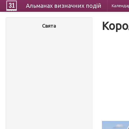
Альманах
визначних
подій
Календа
Коро
Свята