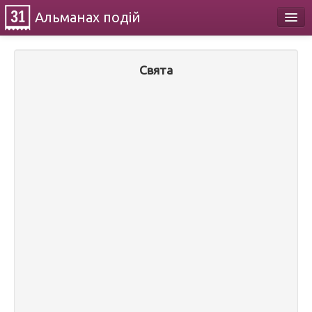
Альманах
подій
Календар
Свята
Про проект
Контакти