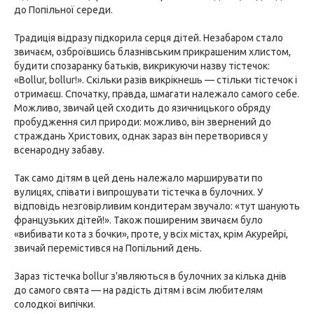
до Попільної середи.
Традиція відразу підкорила серця дітей. Незабаром стало
звичаєм, озброївшись блазнівським прикрашеним хлистом,
будити спозаранку батьків, викрикуючи назву тістечок:
«Bollur, bollur!». Скільки разів викрікнешь — стільки тістечок і
отримаєш. Спочатку, правда, шмагати належало самого себе.
Можливо, звичай цей сходить до язичницького обряду
пробудження сил природи: можливо, він звернений до
страждань Христових, однак зараз він перетворився у
всенародну забаву.
Так само дітям в цей день належало марширувати по
вулицях, співати і випрошувати тістечка в булочних. У
відповідь незговірливим кондитерам звучало: «тут шанують
французьких дітей!». Також поширеним звичаєм було
«вибивати кота з бочки», проте, у всіх містах, крім Акурейрі,
звичай перемістився на Попільний день.
Зараз тістечка bollur з'являються в булочних за кілька днів
до самого свята — на радість дітям і всім любителям
солодкої випічки.