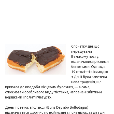
Спочатку дні, що
передували
Великому посту,
відзначалися рясними
бенкетами. Однак, в
19 столітті в Ісландію
з Данії була завезена
нова традиція, що
припала до вподоби місцевим булочних, — а саме,
споживати особливого виду тістечка, наповнені збитими
вершками і политі глазур'ю.
День тістечок в Ісландії (Buns Day або Bolludagur)
відзначається щорічно по всій країні в понеділок, за два дні