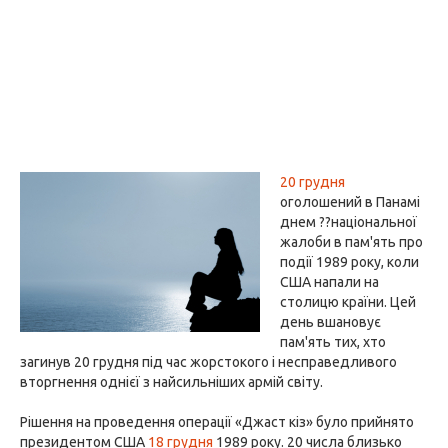
20 грудня
оголошений в Панамі
днем ??національної
жалоби в пам'ять про
події 1989 року, коли
США напали на
столицю країни. Цей
день вшановує
пам'ять тих, хто
загинув 20 грудня під час жорстокого і несправедливого
вторгнення однієї з найсильніших армій світу.
Рішення на проведення операції «Джаст кіз» було прийнято
президентом США
18 грудня
1989 року. 20 числа близько