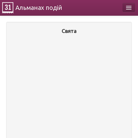
Альманах
подій
Календар
Свята
Про проект
Контакти