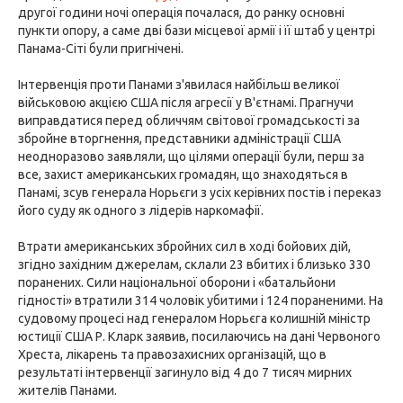
другої години ночі операція почалася, до ранку основні
пункти опору, а саме дві бази місцевої армії і її штаб у центрі
Панама-Сіті були пригнічені.
Інтервенція проти Панами з'явилася найбільш великої
військовою акцією США після агресії у В'єтнамі. Прагнучи
виправдатися перед обличчям світової громадськості за
збройне вторгнення, представники адміністрації США
неодноразово заявляли, що цілями операції були, перш за
все, захист американських громадян, що знаходяться в
Панамі, зсув генерала Норьєги з усіх керівних постів і переказ
його суду як одного з лідерів наркомафії.
Втрати американських збройних сил в ході бойових дій,
згідно західним джерелам, склали 23 вбитих і близько 330
поранених. Сили національної оборони і «батальйони
гідності» втратили 314 чоловік убитими і 124 пораненими. На
судовому процесі над генералом Норьєга колишній міністр
юстиції США Р. Кларк заявив, посилаючись на дані Червоного
Хреста, лікарень та правозахисних організацій, що в
результаті інтервенції загинуло від 4 до 7 тисяч мирних
жителів Панами.