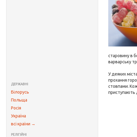
старовину в б
варварську тр
У деяких міст
прохання горо
ДЕРЖАВНІ
стовпами. Кож
Білорусь
приступають д
Польща
Росія
Україна
всі країни →
РЕЛІГІЙНІ