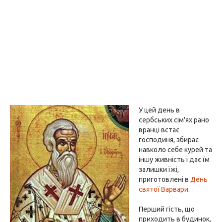
У цей день в
сербських сім'ях рано
вранці встає
господиня, збирає
навколо себе курей та
іншу живність і дає їм
залишки їжі,
приготовлені в
День
святої Варвари
.
Перший гість, що
приходить в будинок,