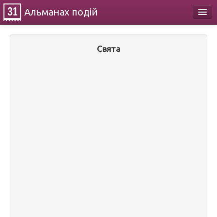
Альманах
подій
Календар
Свята
Про проект
Контакти