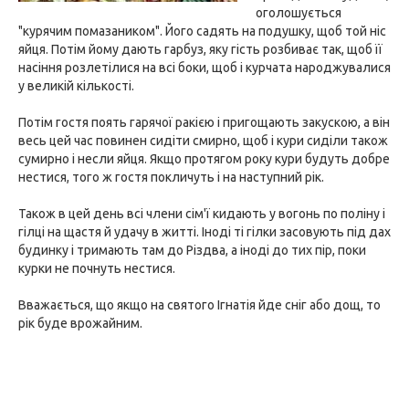
оголошується
"курячим помазаником". Його садять на подушку, щоб той ніс
яйця. Потім йому дають гарбуз, яку гість розбиває так, щоб її
насіння розлетілися на всі боки, щоб і курчата народжувалися
у великій кількості.
Потім гостя поять гарячої ракією і пригощають закускою, а він
весь цей час повинен сидіти смирно, щоб і кури сиділи також
сумирно і несли яйця. Якщо протягом року кури будуть добре
нестися, того ж гостя покличуть і на наступний рік.
Також в цей день всі члени сім'ї кидають у вогонь по поліну і
гілці на щастя й удачу в житті. Іноді ті гілки засовують під дах
будинку і тримають там до Різдва, а іноді до тих пір, поки
курки не почнуть нестися.
Вважається, що якщо на святого Ігнатія йде сніг або дощ, то
рік буде врожайним.