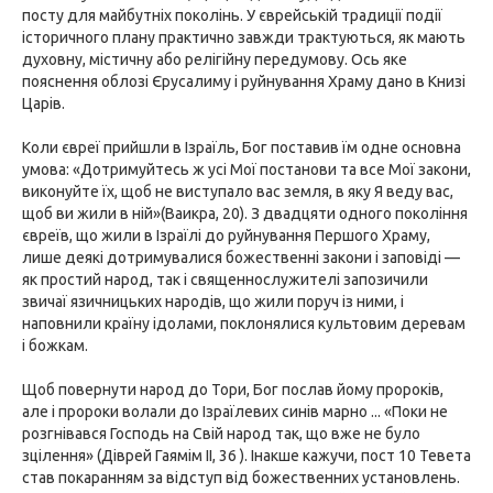
посту для майбутніх поколінь. У єврейській традиції події
історичного плану практично завжди трактуються, як мають
духовну, містичну або релігійну передумову. Ось яке
пояснення облозі Єрусалиму і руйнування Храму дано в Книзі
Царів.
Коли євреї прийшли в Ізраїль, Бог поставив їм одне основна
умова: «Дотримуйтесь ж усі Мої постанови та все Мої закони,
виконуйте їх, щоб не виступало вас земля, в яку Я веду вас,
щоб ви жили в ній»(Ваикра, 20). З двадцяти одного покоління
євреїв, що жили в Ізраїлі до руйнування Першого Храму,
лише деякі дотримувалися божественні закони і заповіді —
як простий народ, так і священнослужителі запозичили
звичаї язичницьких народів, що жили поруч із ними, і
наповнили країну ідолами, поклонялися культовим деревам
і божкам.
Щоб повернути народ до Тори, Бог послав йому пророків,
але і пророки волали до Ізраїлевих синів марно ... «Поки не
розгнівався Господь на Свій народ так, що вже не було
зцілення» (Діврей Гаямім II, 36 ). Інакше кажучи, пост 10 Тевета
став покаранням за відступ від божественних установлень.