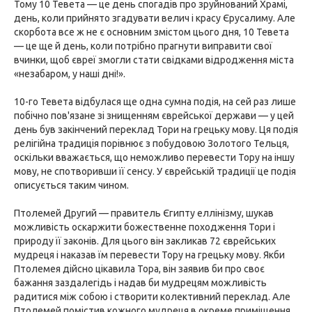
Тому 10 Тевета — це день спогадів про зруйнований Храмі,
день, коли прийнято згадувати велич і красу Єрусалиму. Але
скорбота все ж не є основним змістом цього дня, 10 Тевета
— це ще й день, коли потрібно прагнути виправити свої
вчинки, щоб євреї змогли стати свідками відродження міста
«незабаром, у наші дні!».
10-го Тевета відбулася ще одна сумна подія, на сей раз лише
побічно пов'язане зі знищенням єврейської держави — у цей
день був закінчений переклад Тори на грецьку мову. Ця подія
релігійна традиція порівнює з побудовою Золотого Тельця,
оскільки вважається, що неможливо перевести Тору на іншу
мову, не спотворивши її сенсу. У єврейській традиції це подія
описується таким чином.
Птолемей Другий — правитель Єгипту еллінізму, шукав
можливість оскаржити божественне походження Тори і
природу її законів. Для цього він закликав 72 єврейських
мудреця і наказав їм перевести Тору на грецьку мову. Якби
Птолемея дійсно цікавила Тора, він заявив би про своє
бажання заздалегідь і надав би мудрецям можливість
радитися між собою і створити колективний переклад. Але
Птолемей помістив кожного мудреця в окреме приміщення,