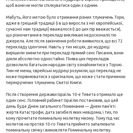
щоб вони не могли спілкуватися один з одним.
Мабуть, його метою було отримання різних тлумачень Тори,
адже в грецькій традиції (і в що виросла з неї європейської,
сучасної нам традиції) вважалося (і до цих пір вважається),
що різночитання в перекладі викликані недосконалістю
джерела. Але після закінчення роботи виявилося, що всі 72
перекладу ідентичні. Навіть у тих місцях, де мудреці
вирішили змінити при перекладі прямий сенс Писання, вони
діяли абсолютно одностайно. Поява цих перекладів
дозволило багатьом народам світу ознайомитися з Торою.
Тим не менш, єврейські мудреці розуміли, що переклад не
може порівнюватися з оригіналом, що може стати причиною
перекручених тлумачень Святої Книги.
Після створення держави Ізраїль 10-е Тевета отримало ще
один сенс. Головний рабинат Ізраїлю постановив, що цей
день буде Днем загального Поминання — Днем пам'яті
жертв Катастрофи, дата загибелі яких невідома, і тих, по
кому прочитати поминальну молитву нікому. Тому під час
молитов на протязі 10-го Тевета прийнято запалювати
поминальну свічку і вимовляти Поминальну молитву.