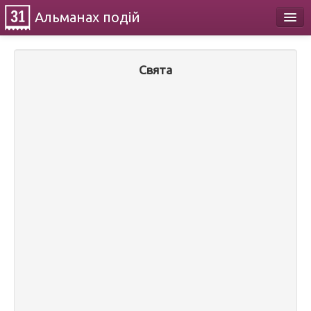
Альманах
подій
Календар
Свята
Про проект
Контакти