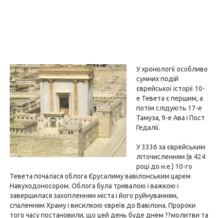
У хронології особливо
сумних подій
єврейської історії 10-
е Тевета є першим, а
потім слідують 17-е
Тамуза, 9-е Ава і Пост
Гедалії.
У 3336 за єврейським
літочисленням (в 424
році до н.е.) 10-го
Тевета почалася облога Єрусалиму вавілонським царем
Навуходоносором. Облога була тривалою і важкою і
завершилася захопленням міста і його руйнуванням,
спаленням Храму і висилкою євреїв до Вавілона. Пророки
того часу постановили, що цей день буде днем ??молитви та