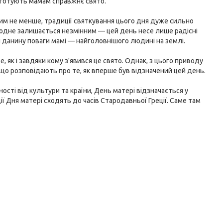
, і готують мамам справжнє свято.
 тим не менше, традиції святкування цього дня дуже сильно
е одне залишається незмінним — цей день несе лише радісні
 данину поваги мамі — найголовнішого людині на землі.
, як і завдяки кому з'явився це свято. Однак, з цього приводу
, що розповідають про те, як вперше був відзначений цей день.
жності від культури та країни, День матері відзначається у
ї Дня матері сходять до часів Стародавньої Греції. Саме там