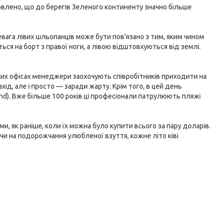
новлено, що до берегів Зеленого континенту значно більше
евага лівих шльопанців може бути пов'язано з тим, яким чином
ься на борт з правої ноги, а лівою відштовхуються від землі.
еяких офісах менеджери заохочують співробітників приходити на
хід, але і просто — заради жарту. Крім того, в цей день
nd). Вже більше 100 років ці професіонали патрулюють пляжі
, як раніше, коли їх можна було купити всього за пару доларів.
ючи на подорожчання улюбленої взуття, кожне літо ківі