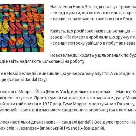
Населення Нової Зеландії налічує трохи б
стверджувати, що кожен житель цієї країн
сланців, як називають таке взуття в Росії.
Кажуть, що російське назва шльопанців — «
заводі «Полімер» виробляли цю зручну пл
«сланці» потроху увійшло в побут як назва 
Новозеландці ходять у шльопанцях по буд
ноді навіть надягають шльопанці на роботу.
ме в Новій Зеландії і винайшли цю універсальну взуття! А сьогодні 
в (National Jandal Day).
 якогось Морріса Йока (Morris Yock, в деяких джерелах — Maurice Yoc
ісцевої взуттям. Прості гумові сандалії до того запали в душу Морі
ій нехитрій взуття в 1957 році. Гуму Морріс імпортували з Гонконгу,
куплений, і сьогодні власником сандального виробництва є компанія 
лося настільки дивна назва — сандалі (jandal)? Все дуже просто. Наз
ох слів: «Japanese» (японський) і «Sandal» (сандалій).