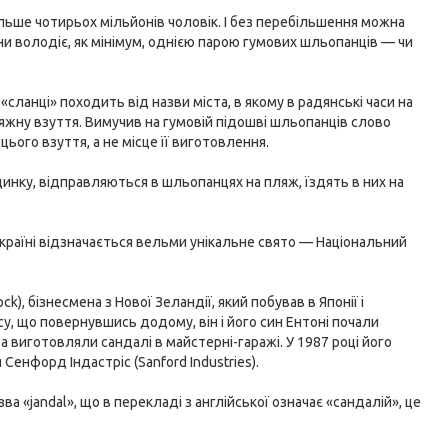
ільше чотирьох мільйонів чоловік. І без перебільшення можна
и володіє, як мінімум, однією парою гумових шльопанців — чи
сланці» походить від назви міста, в якому в радянські часи на
яжну взуття. Вимучив на гумовій підошві шльопанців слово
цього взуття, а не місце її виготовлення.
инку, відправляються в шльопанцях на пляж, їздять в них на
в країні відзначається вельми унікальне свято — Національний
k), бізнесмена з Нової Зеландії, який побував в Японії і
су, що повернувшись додому, він і його син Ентоні почали
 а виготовляли сандалі в майстерні-гаражі. У 1987 році його
Сенфорд Індастріс (Sanford Industries).
ва «jandal», що в перекладі з англійської означає «сандалій», це