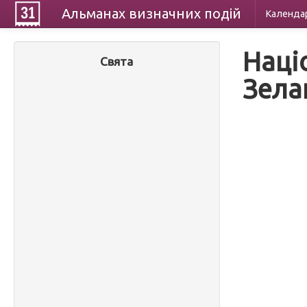
Альманах
визначних
подій
Календа
Наці
Свята
Зела