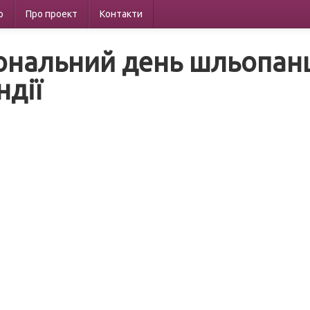
р
Про проект
Контакти
ональний день шльопанців
ндії