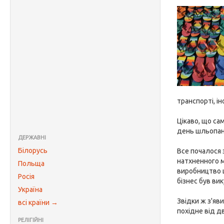
транспорті, і
Цікаво, що са
день шльопанці
ДЕРЖАВНІ
Білорусь
Все почалося з
натхненного м
Польща
виробництво ц
Росія
бізнес був ви
Україна
Звідки ж з'яви
всі країни →
похідне від дв
РЕЛІГІЙНІ