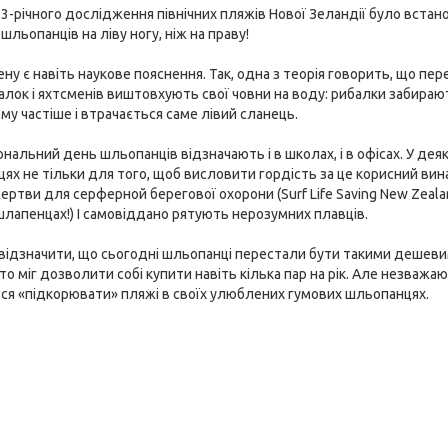
23-річного дослідження північних пляжів Нової Зеландії було вста
шльопанців на ліву ногу, ніж на праву!
у є навіть наукове пояснення. Так, одна з теорія говорить, що пер
алок і яхтсменів виштовхують свої човни на воду: рибалки забирают
му частіше і втрачається саме лівий сланець.
ональний день шльопанців відзначають і в школах, і в офісах. У д
цях не тільки для того, щоб висловити гордість за це корисний вина
ртви для серферной берегової охорони (Surf Life Saving New Zeala
 шлапенцах!) І самовіддано рятують нерозумних плавців.
 відзначити, що сьогодні шльопанці перестали бути такими дешевими
то міг дозволити собі купити навіть кілька пар на рік. Але незважа
ся «підкорювати» пляжі в своїх улюблених гумових шльопанцях.