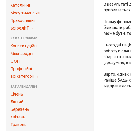
В результаті 
Католичні
прибивається 
Мусульманські
Православні
Цьому феномен
більшість риб
всі релігії →
Може бути, то
ЗА КАТЕГОРІЯМИ
Сьогодні Наці
Конституційні
роботу в слан
Міжнародні
збирають поже
ООН
(зрозуміло, в
Професійні
Варто, однак,
всі категорії →
Раніше будь-х
відправляють
ЗА КАЛЕНДАРЕМ
Січень
Лютий
Березень
Квітень
Травень