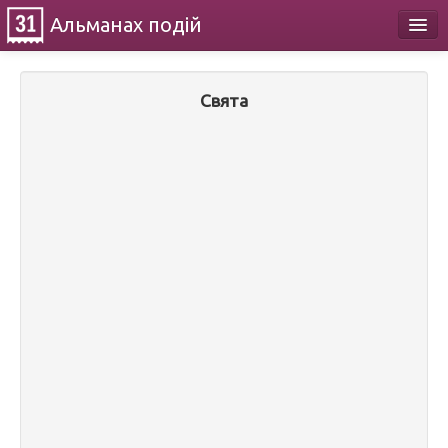
Альманах
подій
Календар
Свята
Про проект
Контакти