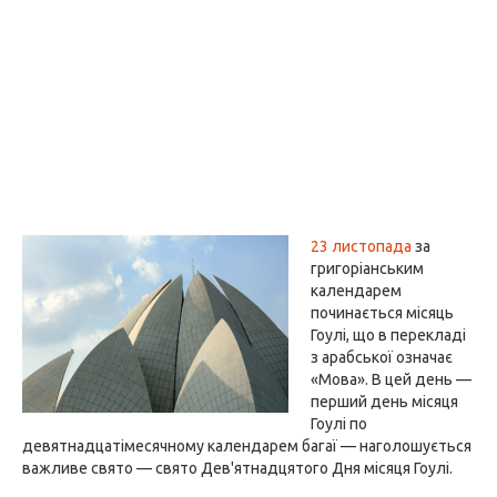
23 листопада
за
григоріанським
календарем
починається місяць
Гоулі, що в перекладі
з арабської означає
«Мова». В цей день —
перший день місяця
Гоулі по
девятнадцатімесячному календарем багаї — наголошується
важливе свято — свято Дев'ятнадцятого Дня місяця Гоулі.