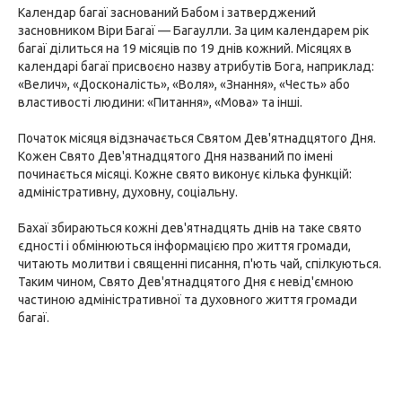
Календар багаї заснований Бабом і затверджений
засновником Віри Багаї — Багаулли. За цим календарем рік
багаї ділиться на 19 місяців по 19 днів кожний. Місяцях в
календарі багаї присвоєно назву атрибутів Бога, наприклад:
«Велич», «Досконалість», «Воля», «Знання», «Честь» або
властивості людини: «Питання», «Мова» та інші.
Початок місяця відзначається Святом Дев'ятнадцятого Дня.
Кожен Свято Дев'ятнадцятого Дня названий по імені
починається місяці. Кожне свято виконує кілька функцій:
адміністративну, духовну, соціальну.
Бахаї збираються кожні дев'ятнадцять днів на таке свято
єдності і обмінюються інформацією про життя громади,
читають молитви і священні писання, п'ють чай, спілкуються.
Таким чином, Свято Дев'ятнадцятого Дня є невід'ємною
частиною адміністративної та духовного життя громади
багаї.