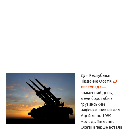
Для Республіки
Південна Осетія
23
листопада
—
знаменний день,
день боротьби з
грузинським
націонал-шовінізмом.
У цей день 1989
молодь Південної
Осетії вперше встала