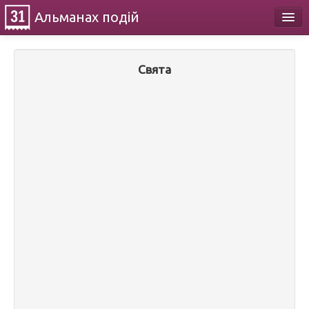
Альманах
подій
Календар
Свята
Про проект
Контакти