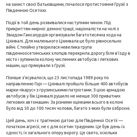
на захист своєї Батьківщини, почалося протистояння Грузії з
Південною Осетією.
Події в той день розвивалися наступним чином. Під
прикриттям мирної демонстрації, націоналісти на чолі з
Звіадом Гамсахурдія організували багатотисячна хода на
Цхінвалі. Для маленького Цхинвала це було рівносильно
війні. Стихійно утворилася невелика група
південноосетинських хлопців перекрила дорогу біля в'їзду в
місто і зупинила колону численних автобусів і легкових
машин, що прямували з Грузії.
Пізніше з'ясувалося, що 23 листопада 1989 року по
направленню Горі — Цхінвалі пройшло більше 400 автобусів
марки «Ікарус» з грузинськими патріотами. З цією армадою
автобусів у бік Цхінвалі рушило не менше 300 приватних
легкових автомашин. За різними оцінками всього в колоні
було від 50 до 100 тисяч чоловік, багато з яких були озброєні.
Цей день, хоч і є трагічною датою для Південної Осетії —
початком агресії, не є для осетин траурним. Це був день їх
єдності, їх загального опору ворогу. Це свято, оскільки