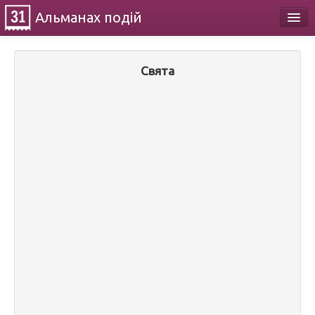
Альманах
подій
Календар
Свята
Про проект
Контакти