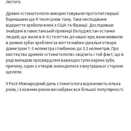
лютого.
Древні «стоматологи» використовували прототип першої
бормашини ще 9 тисяч років тому. Таке несподіване
відкриття зробили вчені з США та Франції. Дослідивши
знайдені в пакистанській провінції Белуджістан останки
людей, що жили в 6-4 століттях до нашої ери, вони виявили
в деяких зубах зроблені за життя майже ідеальні отвори
діаметром 1-3 міліметра і глибиною до 3,5 міліметрів. Про
мистецтво древніх «стоматологів» свідчить і той факт, що в
ряді випадків просвердлені важкодоступні корінні зуби,
причому, один з отворів знаходилося з внутрішньої сторони
щелепи.
У Росії Міжнародний день стоматолога відзначають кілька
років, і з кожним роком він набуває все більшої популярності.