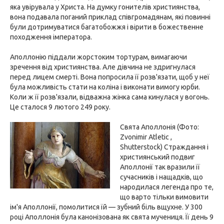
яка увірувала у Христа. На думку гонителів християнства,
вона подавала поганий приклад співгромадянам, які повинні
були дотримуватися багатобожжя і вірити в божественне
походження імператора.
Аполлонію піддали жорстоким тортурам, вимагаючи
зречення від християнства. Але дівчина не здригнулася
перед лицем смерті. Вона попросила її розв'язати, щоб у неї
була можливість стати на коліна і виконати вимогу юрби.
Коли ж її розв'язали, відважна жінка сама кинулася у вогонь.
Це сталося 9 лютого 249 року.
Свята Аполлонія (Фото:
Zvonimir Atletic ,
Shutterstock) Страждання і
християнський подвиг
Аполлонії так вразили її
сучасників і нащадків, що
народилася легенда про те,
що варто тільки вимовити
ім'я Аполлонії, помолитися їй — зубний біль вщухне. У 300
році Аполлонія була канонізована як свята мучениця. Її день 9