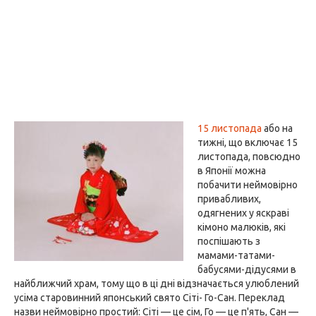
15 листопада
або на
тижні, що включає 15
листопада, повсюдно
в Японії можна
побачити неймовірно
привабливих,
одягнених у яскраві
кімоно малюків, які
поспішають з
мамами-татами-
бабусями-дідусями в
найближчий храм, тому що в ці дні відзначається улюблений
усіма старовинний японський свято Сіті- Го-Сан. Переклад
назви неймовірно простий: Сіті — це сім, Го — це п'ять, Сан —