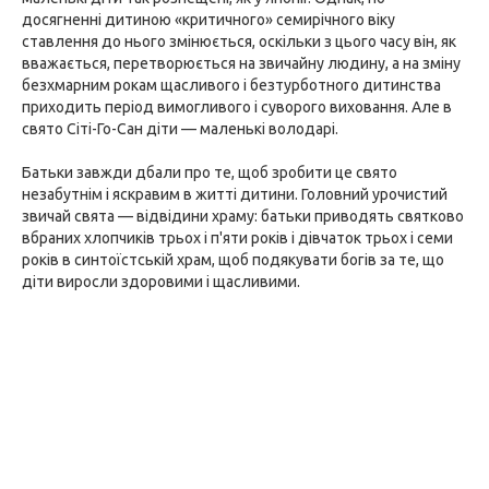
досягненні дитиною «критичного» семирічного віку
ставлення до нього змінюється, оскільки з цього часу він, як
вважається, перетворюється на звичайну людину, а на зміну
безхмарним рокам щасливого і безтурботного дитинства
приходить період вимогливого і суворого виховання. Але в
свято Сіті-Го-Сан діти — маленькі володарі.
Батьки завжди дбали про те, щоб зробити це свято
незабутнім і яскравим в житті дитини. Головний урочистий
звичай свята — відвідини храму: батьки приводять святково
вбраних хлопчиків трьох і п'яти років і дівчаток трьох і семи
років в синтоїстській храм, щоб подякувати богів за те, що
діти виросли здоровими і щасливими.