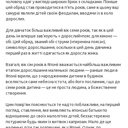
чоловічу одяг у вигляді широких брюк з складками. Пізніше
цей обряд став проводитися в п'ять років, саме в цьому віці
самураї являли дітей своїм феодалам, вводячи їх в коло
дорослих.
Для дівчаток більш важливий вік семи років, так як в цей
день їм вперше зав'язують « дорослий»пояс для кімоно —
обі. Цей обряд, званий обі-струми («переміна пояса»),
символізує дорослішання, оскільки в цей день дівчинка
перший раз в житті одягається як доросла жінка.
Взагалі, вік сім років в Японії вважається найбільш важливим
етапом дорослішання маленької людини — раніше люди в
Японії вірили, що з народженням дитини в будинок
вселяється саме небесна істота, або його посланник, і що до
семи років дитина — це не проста людина, а божественне
створення.
Цим повір'ям пояснюється те надто поблажливе, на перший
погляд, ставлення, яке виявляють японські батьки по
відношенню до своїх малолітніх дітей, беззастережно
потураючи будь-яким їх витівок і капризам. Мало де ще
маленькі діти так розпещені, як у Японії. Однак, по