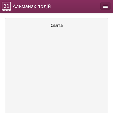
Альманах
подій
Календар
Свята
Про проект
Контакти