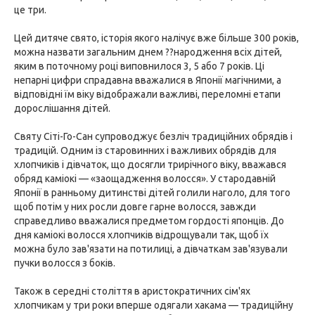
це три.
Цей дитяче свято, історія якого налічує вже більше 300 років,
можна назвати загальним днем ??народження всіх дітей,
яким в поточному році виповнилося 3, 5 або 7 років. Ці
непарні цифри спрадавна вважалися в Японії магічними, а
відповідні їм віку відображали важливі, переломні етапи
дорослішання дітей.
Святу Сіті-Го-Сан супроводжує безліч традиційних обрядів і
традицій. Одним із старовинних і важливих обрядів для
хлопчиків і дівчаток, що досягли трирічного віку, вважався
обряд каміокі — «заощадження волосся». У стародавній
Японії в ранньому дитинстві дітей голили наголо, для того
щоб потім у них росли довге гарне волосся, завжди
справедливо вважалися предметом гордості японців. До
дня каміокі волосся хлопчиків відрощували так, щоб їх
можна було зав'язати на потилиці, а дівчаткам зав'язували
пучки волосся з боків.
Також в середні століття в аристократичних сім'ях
хлопчикам у три роки вперше одягали хакама — традиційну