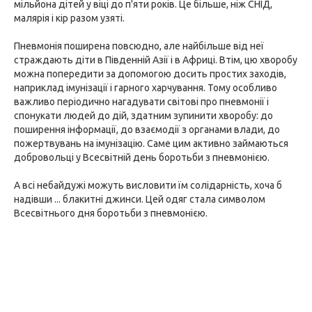
мільйона дітей у віці до п'яти років. Це більше, ніж СНІД,
малярія і кір разом узяті.
Пневмонія поширена повсюдно, але найбільше від неї
страждають діти в Південній Азії і в Африці. Втім, цю хворобу
можна попередити за допомогою досить простих заходів,
наприклад імунізації і гарного харчування. Тому особливо
важливо періодично нагадувати світові про пневмонії і
спонукати людей до дій, здатним зупинити хворобу: до
поширення інформації, до взаємодії з органами влади, до
пожертвувань на імунізацію. Саме цим активно займаються
добровольці у Всесвітній день боротьби з пневмонією.
А всі небайдужі можуть висловити їм солідарність, хоча б
надівши ... блакитні джинси. Цей одяг стала символом
Всесвітнього дня боротьби з пневмонією.