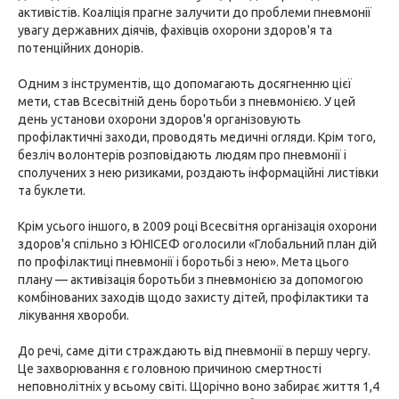
активістів. Коаліція прагне залучити до проблеми пневмонії
увагу державних діячів, фахівців охорони здоров'я та
потенційних донорів.
Одним з інструментів, що допомагають досягненню цієї
мети, став Всесвітній день боротьби з пневмонією. У цей
день установи охорони здоров'я організовують
профілактичні заходи, проводять медичні огляди. Крім того,
безліч волонтерів розповідають людям про пневмонії і
сполучених з нею ризиками, роздають інформаційні листівки
та буклети.
Крім усього іншого, в 2009 році Всесвітня організація охорони
здоров'я спільно з ЮНІСЕФ оголосили «Глобальний план дій
по профілактиці пневмонії і боротьбі з нею». Мета цього
плану — активізація боротьби з пневмонією за допомогою
комбінованих заходів щодо захисту дітей, профілактики та
лікування хвороби.
До речі, саме діти страждають від пневмонії в першу чергу.
Це захворювання є головною причиною смертності
неповнолітніх у всьому світі. Щорічно воно забирає життя 1,4