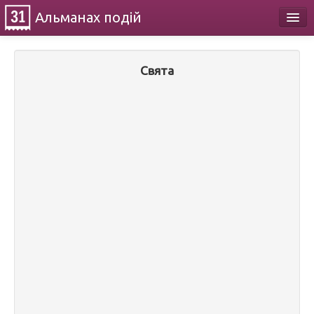
Альманах
подій
Календар
Свята
Про проект
Контакти