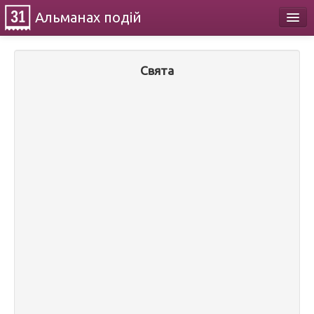
Альманах
подій
Календар
Свята
Про проект
Контакти