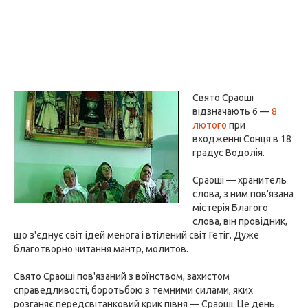
Свято Сраоші
відзначають 6 —
8
лютого
при
входженні Сонця в 18
градус Водолія.
Сраоші — хранитель
слова, з ним пов'язана
містерія Благого
слова, він провідник,
що з'єднує світ ідей менога і втілений світ Гетіг. Дуже
благотворно читання мантр, молитов.
Свято Сраоші пов'язаний з воїнством, захистом
справедливості, боротьбою з темними силами, яких
розганяє передсвітанковий крик півня — Сраоші. Це день