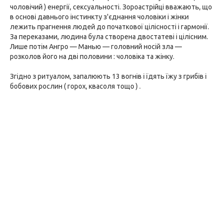
чоловічий ) енергії, сексуальності. Зороастрійці вважають, що
в основі давнього інстинкту з'єднання чоловіки і жінки
лежить прагнення людей до початкової цілісності і гармонії.
За переказами, людина була створена двостатеві і цілісним.
Лише потім Ангро — Манью — головний носій зла —
розколов його на дві половини : чоловіка та жінку.
Згідно з ритуалом, запалюють 13 вогнів і їдять їжу з грибів і
бобових рослин ( горох, квасоля тощо ) .