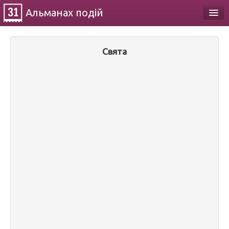
Альманах
подій
Календар
Свята
Про проект
Контакти