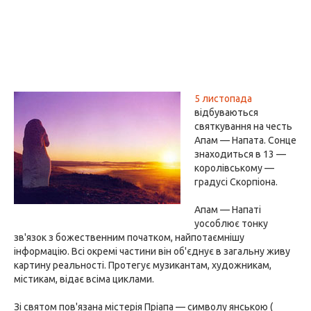
5 листопада
відбуваються
святкування на честь
Апам — Напата. Сонце
знаходиться в 13 —
королівському —
градусі Скорпіона.
Апам — Напаті
уособлює тонку
зв'язок з божественним початком, найпотаємнішу
інформацію. Всі окремі частини він об'єднує в загальну живу
картину реальності. Протегує музикантам, художникам,
містикам, відає всіма циклами.
Зі святом пов'язана містерія Пріапа — символу янською (