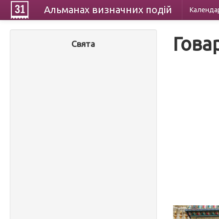
Альманах
визначних
подій
Календа
Гова
Свята