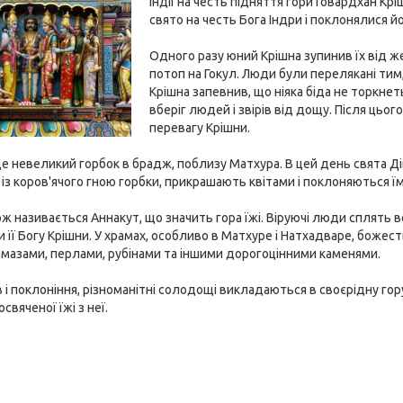
Індії на честь підняття гори Говардхан Кр
свято на честь Бога Індри і поклонялися йо
Одного разу юний Крішна зупинив їх від ж
потоп на Гокул. Люди були перелякані тим,
Крішна запевнив, що ніяка біда не торкнет
вберіг людей і звірів від дощу. Після цьог
перевагу Крішни.
е невеликий горбок в брадж, поблизу Матхура. В цей день свята Ді
з коров'ячого гною горбки, прикрашають квітами і поклоняються їм
ж називається Аннакут, що значить гора їжі. Віруючі люди сплять вс
 її Богу Крішни. У храмах, особливо в Матхуре і Натхадваре, божест
мазами, перлами, рубінами та іншими дорогоцінними каменями.
 і поклоніння, різноманітні солодощі викладаються в своєрідну гор
свяченої їжі з неї.