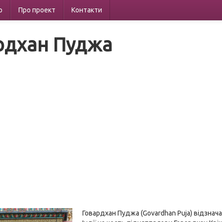
р
Про проект
Контакти
рдхан Пуджа
Говардхан Пуджа (Govardhan Puja) відзнача