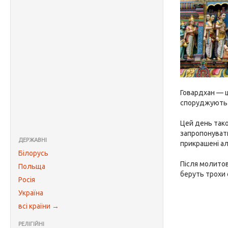
Говардхан — ц
споруджують і
Цей день тако
запропонувати
ДЕРЖАВНІ
прикрашені ал
Білорусь
Після молитов
Польща
беруть трохи о
Росія
Україна
всі країни →
РЕЛІГІЙНІ