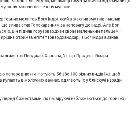
ішною. Згідно з легендою, мешканці Гокул зазвичай відзначали це
му після закінчення сезону мусонів.
ертовних молитов Богу Індрі, який в жахливому гніві наслав
 що злива став їх покаранням за неповагу до Індрі. Але Бог
ься їх. Він підняв гору Говардхан своїм маленьким пальцем і
о Крішна отримав епітет Говардхандхарі, а Бог Індра визнав
валі жителі Пенджаб, Харьяна, Уттар-Прадеш і Біхара
.
ю попередню ніч і готують 56 або 108 різних видів їжі, щоб
в купають в молочних ваннах, одягають їх у блискучі наряди,
у перед божествами, потім віруючі наближаються до Гори їжі і