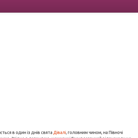
ється в один із днів свята
Дівалі
, головним чином, на Півночі