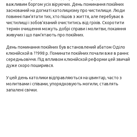
важливим боргом усіх віруючих. День поминання покійних
заснований на догматі католицизму про чистилище. Люди
повинні пам'ятати тих, хто пішов з життя, але перебуває в
чистилищі і зобов'язаний очиститись від гріхів. Скоротити
термін очищення можуть добрі справи і молитви, покаяння
живучих і що пам'ятають про покійних.
День поминання покійних був встановлений абатом Оділо
клюнійской в ??998 р. Поминати покійних почали вже в раннє
середньовіччя. Під впливом клюнійской реформи цей звичай
дуже скоро поширився.
У цей день католики відправляються на цвинтар, часто з
молитвами і співами, упорядковують могили, ставлять
запалені свічки.