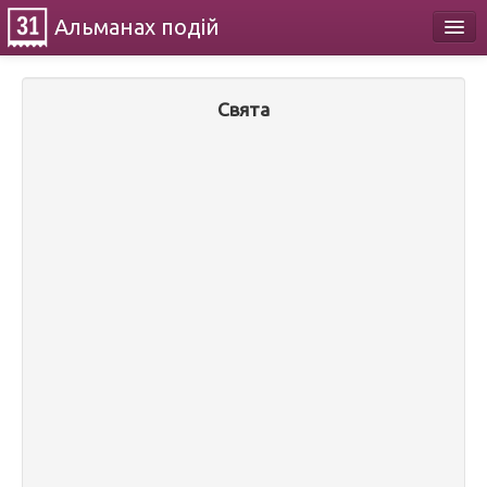
Альманах
подій
Календар
Свята
Про проект
Контакти