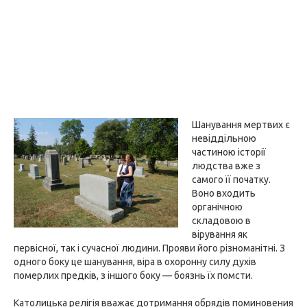
Шанування мертвих є
невіддільною
частиною історії
людства вже з
самого її початку.
Воно входить
органічною
складовою в
вірування як
первісної, так і сучасної людини. Прояви його різноманітні. З
одного боку це шанування, віра в охоронну силу духів
померлих предків, з іншого боку — боязнь їх помсти.
Католицька релігія вважає дотримання обрядів поминовения