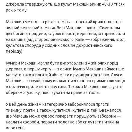
джерела стверджують, що культ Макоши виник 40-30 тисяч
років тому.
Макошин метал — срібло, камінь — гірський кришталь і так
званий «місячний камінь». Звір Макоши — кішка. Символом
цієї богині є прядиво, клубок шерсті, веретено, їх і приносили
на капища (від старослов'янського. Капь — зображення, ідол,
культова споруда у східних слов'ян дохристиянського
періоду).
Кумири Макоши могли бути виготовлені з « жіночих порід
дерева», в першу чергу — з осики. Кумир Макоши найчастіше
міг бути також рогатий або мати в руках ріг достатку. Слуги
Макоши — павуки, тому вважається гарною прикметою якщо
в обличчя прилетить павутина. Також з Макошь пов'язують
оберіг-мотузочку, пов'язувати на праве зап'ястя.
У цей день жінкам категорично заборонялося прясти
тканину, прати, а також купатися і купати дітей. Вважалося,
що Макошь може суворо покарати порушують заборони —
наслати хвороби, порвати полотно або сплутати нитки на
веретені.