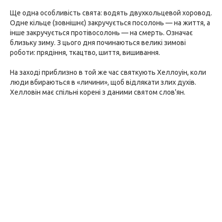
Ще одна особливість свята: водять двухкольцевой хоровод.
Одне кільце (зовнішнє) закручується посолонь — на життя, а
інше закручується протівосолонь — на смерть. Означає
близьку зиму. З цього дня починаються великі зимові
роботи: прядіння, ткацтво, шиття, вишивання.
На заході приблизно в той же час святкують Хеллоуін, коли
люди вбираються в «личини», щоб відлякати злих духів.
Хелловін має спільні корені з даними святом слов'ян.