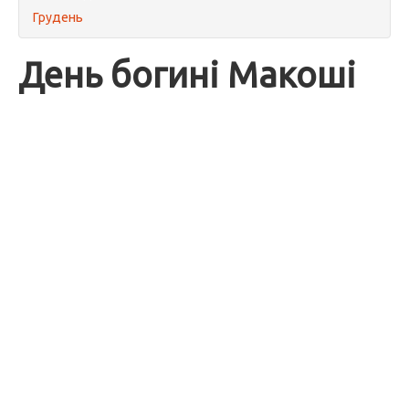
Грудень
День богині Макоші