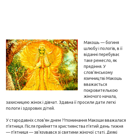
Макошь — богиня
шлюбу і пологів, в її
віданні перебуває
таке ремесло, як
прядіння. У
слов'янському
язичництві Макошь
вважається
покровителькою
жіночого начала,
захисницею жінок і дівчат. Здавна її просили дати легкі
пологи і здорових дітей.
У стародавніх слов'ян днем ??поминання Макоши вважалася
п'ятниця. Після прийняття християнства п'ятий день тижня
— п'ятниця — зв'язувався зі святими жіночої статі. Деякі