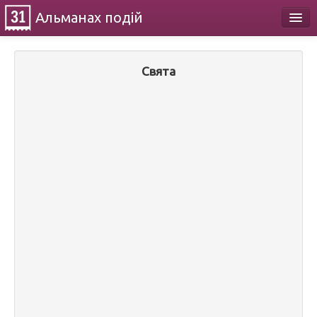
Альманах
подій
Календар
Свята
Про проект
Контакти