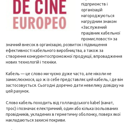
підприємств і
організацій
нагороджуються
нагрудним знаком
«Заслужений
працівник кабельної
промисловості» за
значний внесок в організацію, розвиток і підвищення
ефективності кабельного виробництва, а також за
створення конкурентоспроможної продукції, впровадження
нових технологій і техніки.
Кабель — це слово ми чуємо дуже часто, але ніколи не
замислюємося, що ж із себе представляє цей кабель, і де він
застосовується. Сьогодні доречно дати невелику довідку на
цей рахунок.
Слово кабель походить від голландського kabel (канат,
трос) і позначає електричний, один або кілька ізольованих
провідників, укладених в герметичну оболонку, поверх якої
накладаються захисні покриви.