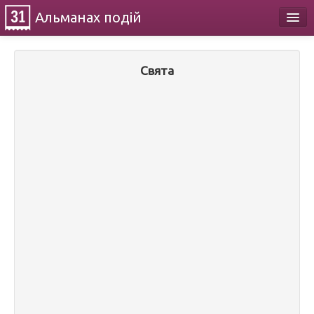
Альманах
подій
Календар
Свята
Про проект
Контакти