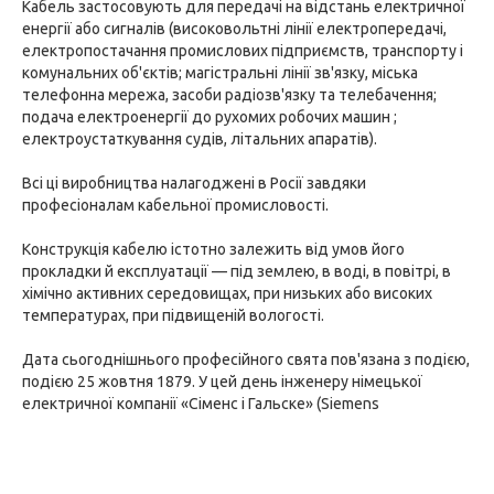
Кабель застосовують для передачі на відстань електричної
енергії або сигналів (високовольтні лінії електропередачі,
електропостачання промислових підприємств, транспорту і
комунальних об'єктів; магістральні лінії зв'язку, міська
телефонна мережа, засоби радіозв'язку та телебачення;
подача електроенергії до рухомих робочих машин ;
електроустаткування судів, літальних апаратів).
Всі ці виробництва налагоджені в Росії завдяки
професіоналам кабельної промисловості.
Конструкція кабелю істотно залежить від умов його
прокладки й експлуатації — під землею, в воді, в повітрі, в
хімічно активних середовищах, при низьких або високих
температурах, при підвищеній вологості.
Дата сьогоднішнього професійного свята пов'язана з подією,
подією 25 жовтня 1879. У цей день інженеру німецької
електричної компанії «Сіменс і Гальске» (Siemens