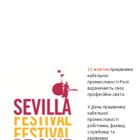
25 жовтня
працівники
кабельної
промисловості Росії
відзначають своє
професійне свято.
У День працівника
кабельної
промисловості
робітники, фахівці,
службовці та
керівники