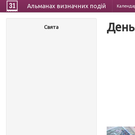
Альманах
визначних
подій
Календа
День
Свята