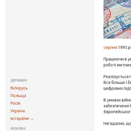
серпня
1995 р
Працюючи в ум
роботі митних
Реалізується
ДЕРЖАВНІ
Все більше і 
Білорусь
цифрових підп
Польща
В умовах війн
Росія
забезпеченні 
Україна
Європейського
всі країни →
Нагадаємо, щ
РЕЛІГІЙНІ