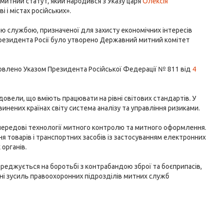
 митний статут, який народився з Указу царя
Олексія
і і містах російських».
 службою, призначеної для захисту економічних інтересів
 Президента Росії було утворено Державний митний комітет
овлено Указом Президента Російської Федерації № 811 від
4
довели, що вміють працювати на рівні світових стандартів. У
инених країнах світу система аналізу та управління ризиками.
передові технології митного контролю та митного оформлення.
я товарів і транспортних засобів із застосуванням електронних
органів.
ереджується на боротьбі з контрабандою зброї та боєприпасів,
анні зусиль правоохоронних підрозділів митних служб