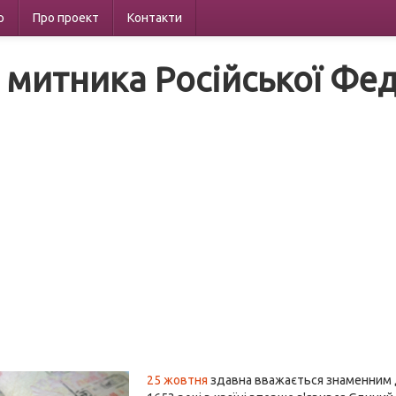
р
Про проект
Контакти
 митника Російської Фед
25 жовтня
здавна вважається знаменним дн