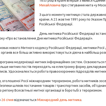
1653 році в країні вперше з'явився Єдиний
Михайловича
про стягування мита «у Москв
З цього моменту митниця стала державною
країни. А 25 жовтня 1991 року по Указом
Російської Федерації.
День митника Російської Федерації встан
оку «Про встановлення Дня митника Російської Федерації».
овах нового Митного кодексу Російської Федерації, митники Росії 
 органів все більш активно використовується діюча в найбільш розв
 програма модернізації митних інформаційних систем. Освоюються 
більше митних постів переходять на електронну форму декларуванн
исів. Удосконалюється робота правоохоронних підрозділів митних 
и, оголошеної Росії міжнародним тероризмом, робота митників зос
безпеки шляхів постачання товарів і транспортних засобів, об'єдн
 регіону Всесвітньої митної організації в боротьбі з тероризмом.
о
26 січня
відзначається
Міжнародний день митника
.