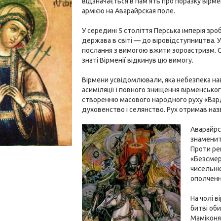
відзначається в пам'ять про поразку вірме
армією на Аварайрская поле.
У середині 5 століття Перська імперія з
держава в світі — до віровідступництва. У
послання з вимогою вжити зороастризм. С
знаті Вірменії відкинув цю вимогу.
Вірмени усвідомлювали, яка небезпека н
асиміляції і повного знищення вірменськог
створенню масового народного руху «Вард
духовенство і селянство. Рух отримав наз
Аварайрс
знаменит
Проти ре
«Безсмер
чисельні
ополчення
На чолі 
битві об
Маміконя