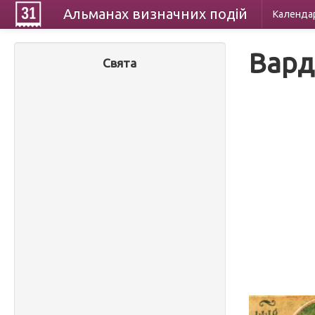
Альманах
визначних
подій
Календа
Вард
Свята