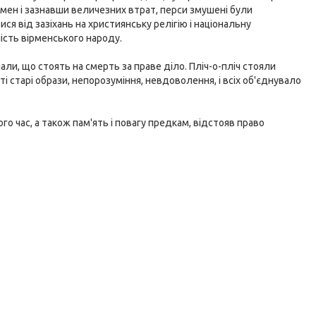
ірмен і зазнавши величезних втрат, перси змушені були
ся від зазіхань на християнську релігію і національну
ість вірменського народу.
нали, що стоять на смерть за праве діло. Пліч-о-пліч стояли
уті старі образи, непорозуміння, невдоволення, і всіх об'єднувало
о час, а також пам'ять і повагу предкам, відстояв право