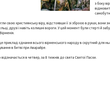
з боку в
відмовити
самобутн
гли свою християнську віру, відстоявши її зі зброєю в руках, вони з
льці, друзі і навіть колишні вороги. У цей момент були стерті й заб
Вірменія.
е приклад єднання всього вірменського народу в скрутний для ньог
нування в битві при Аварайре.
 відзначається в четвер, за 8 тижнів до свята Святої Пасхи.