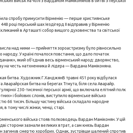
нських військ на чолі з Варданом Маміконянов в битві з перської
робила спробу примусити Вірменію — перше християнське
 448 році перський шах Іездігерд II відправив у Вірменію
кликаний в Арташаті собор вищого духовенства та світської
ависла над ними — прийняття зороастризму було рівносильно
о народу. У країні почалося повстання, що дало початок
ананк», який об'єднав весь вірменський народ: дворянство,
ву на честь натхненника й лідера — Вардана Маміконяна.
кая битва. Художник Г.ХанджянВ травні 451 року відбулася
а Аварайрская битва на берегах Тгмута, біля села Аварайр.
гулярної 230-тисячної перської армії, що включала елітний полк
тних» і бойових слонів, виступило вірменське військо
стю 66 тисяч. Більшу частину війська складало народне
, в тому числі жінки, ченці, старі.
вірменського війська стояв полководець Вардан Маміконян. У цій
идві сторони зазнали великих втрат, а сам князь Вардан
н загинув смертю хоробрих. Однак, зустрівши шалений спротив