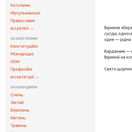
Католичні
Мусульманські
Православні
Вірмени збере
всі релігії →
сусіди, односе
ЗА КАТЕГОРІЯМИ
одне — рідна 
Конституційні
Вардананк — ц
Міжнародні
Вірменії на іс
ООН
Свято щорічно
Професійні
всі категорії →
ЗА КАЛЕНДАРЕМ
Січень
Лютий
Березень
Квітень
Травень