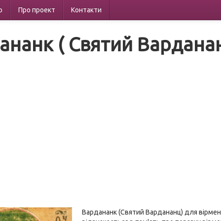
р
Про проект
Контакти
ананк ( Святий Варданан
Вардананк (Святий Вардананц) для вірмен