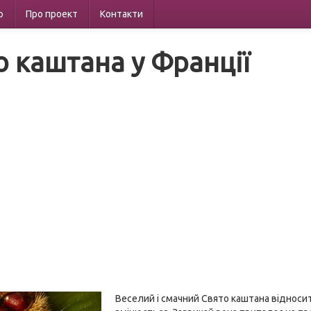
р
Про проект
Контакти
о каштана у Франції
Веселий і смачний Свято каштана відноси