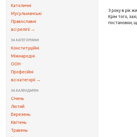
Католичні
З року в рік 
Мусульманські
Крім того, за
Православні
постановки, щ
всі релігії →
ЗА КАТЕГОРІЯМИ
Конституційні
Міжнародні
ООН
Професійні
всі категорії →
ЗА КАЛЕНДАРЕМ
Січень
Лютий
Березень
Квітень
Травень