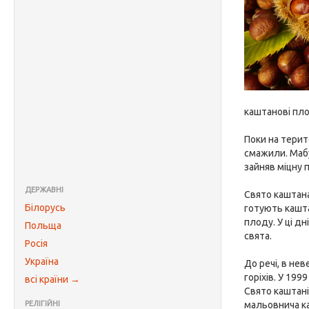
каштанові пло
Поки на терит
смажили. Мабу
зайняв міцну п
ДЕРЖАВНІ
Свято каштана
Білорусь
готують кашта
плоду. У ці д
Польща
свята.
Росія
Україна
До речі, в не
горіхів. У 19
всі країни →
Свято каштані
РЕЛІГІЙНІ
мальовнича ка