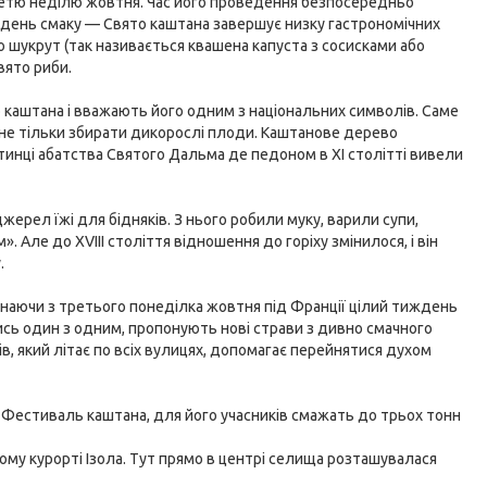
ретю неділю жовтня. Час його проведення безпосередньо
ждень смаку — Свято каштана завершує низку гастрономічних
 шукрут (так називається квашена капуста з сосисками або
вято риби.
каштана і вважають його одним з національних символів. Саме
 не тільки збирати дикорослі плоди. Каштанове дерево
тинці абатства Святого Дальма де педоном в XI столітті вивели
жерел їжі для бідняків. З нього робили муку, варили супи,
 Але до XVIII століття відношення до горіху змінилося, і він
.
инаючи з третього понеділка жовтня під Франції цілий тиждень
чись один з одним, пропонують нові страви з дивно смачного
нів, який літає по всіх вулицях, допомагає перейнятися духом
 Фестиваль каштана, для його учасників смажать до трьох тонн
ому курорті Ізола. Тут прямо в центрі селища розташувалася