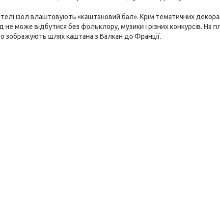
жителі ізол влаштовують «каштановий бал». Крім тематичних декора
хід не може відбутися без фольклору, музики і різних конкурсів. На 
о зображують шлях каштана з Балкан до Франції.