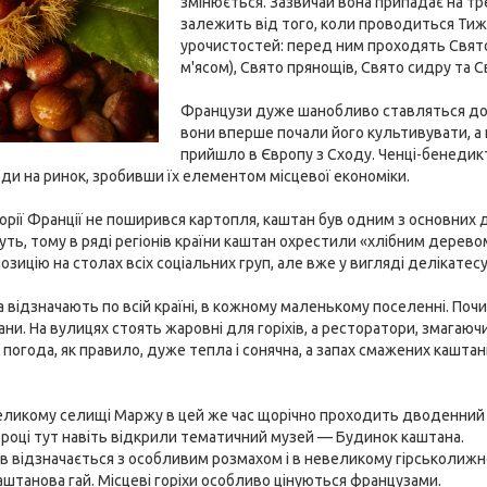
змінюється. Зазвичай вона припадає на т
залежить від того, коли проводиться Ти
урочистостей: перед ним проходять Свято
м'ясом), Свято прянощів, Свято сидру та С
Французи дуже шанобливо ставляться до 
вони вперше почали його культивувати, а
прийшло в Європу з Сходу. Ченці-бенедик
ди на ринок, зробивши їх елементом місцевої економіки.
орії Франції не поширився картопля, каштан був одним з основних д
ть, тому в ряді регіонів країни каштан охрестили «хлібним деревом».
озицію на столах всіх соціальних груп, але вже у вигляді делікатесу
 відзначають по всій країні, в кожному маленькому поселенні. Поч
ни. На вулицях стоять жаровні для горіхів, а ресторатори, змагаю
ні погода, як правило, дуже тепла і сонячна, а запах смажених кашта
великому селищі Маржу в цей же час щорічно проходить дводенний
99 році тут навіть відкрили тематичний музей — Будинок каштана.
в відзначається з особливим розмахом і в невеликому гірськолижн
штанова гай. Місцеві горіхи особливо цінуються французами.