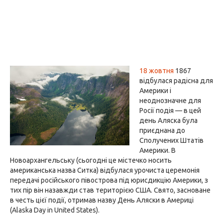
18 жовтня
1867
відбулася радісна для
Америки і
неоднозначне для
Росії подія — в цей
день Аляска була
приєднана до
Сполучених Штатів
Америки. В
Новоархангельську (сьогодні це містечко носить
американська назва Ситка) відбулася урочиста церемонія
передачі російського півострова під юрисдикцію Америки, з
тих пір він назавжди став територією США. Свято, засноване
в честь цієї події, отримав назву День Аляски в Америці
(Alaska Day in United States).