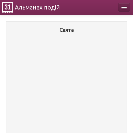
Альманах
подій
Календар
Свята
Про проект
Контакти