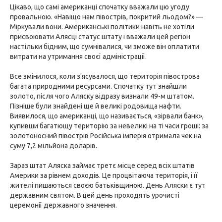
Цікаво, що самі американці спочатку вважали цю угоду
провальною. «Навіщо нам півострів, покритий льодом?» —
Міркували вони. Американські політики навіть не хотіли
присвоювати Алясці статус штату і вважали цей регіон
настільки бідним, що сумнівалися, чи зможе він оплатити
витрати на утримання своєї адміністрації.
Все змінилося, коли з'ясувалося, що територія півострова
багата природними ресурсами. Спочатку тут знайшли
золото, після чого Аляску відразу визнали 49-м штатом.
Пізніше були знайдені ще й великі родовища нафти.
Виявилося, що американці, що називається, «зірвали банк»,
купивши багатющу територію за невеликі на ті часи гроші: за
золотоносний півострів Російська імперія отримала чек на
суму 7,2 мільйона доларів.
Зараз штат Аляска займає третє місце серед всіх штатів
Америки за рівнем доходів. Це процвітаюча територія, і її
жителі пишаються своєю батьківщиною. День Аляски є тут
державним святом. В цей день проходять урочисті
церемонії державного значення.