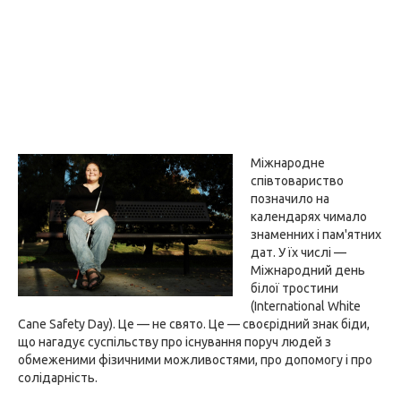
Міжнародне
співтовариство
позначило на
календарях чимало
знаменних і пам'ятних
дат. У їх числі —
Міжнародний день
білої тростини
(International White
Cane Safety Day). Це — не свято. Це — своєрідний знак біди,
що нагадує суспільству про існування поруч людей з
обмеженими фізичними можливостями, про допомогу і про
солідарність.