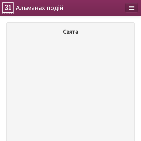
Альманах
подій
Календар
Свята
Про проект
Контакти