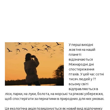
У перші вихідні
жовтня на нашій
планеті
відзначаються
Міжнародні дні
спостереження
птахів. У цей час сотні
тисяч людей у ??
всьому світі
відправляються в
ліси, парки, на луки, болота, на морські та річкові узбережжя,
щоб спостерігати за пернатими в природних для них умовах.
Ця екологічна акція позиціонується як новий вид відпочинку