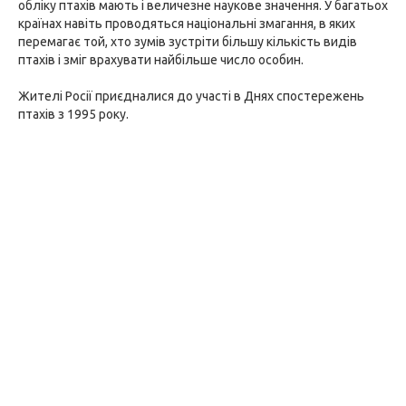
обліку птахів мають і величезне наукове значення. У багатьох
країнах навіть проводяться національні змагання, в яких
перемагає той, хто зумів зустріти більшу кількість видів
птахів і зміг врахувати найбільше число особин.
Жителі Росії приєдналися до участі в Днях спостережень
птахів з 1995 року.