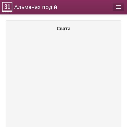
Альманах
подій
Календар
Свята
Про проект
Контакти