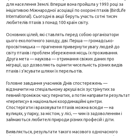
для населення Землі. Вперше вона пройшла у 1993 році за
ініціативою Міжнародної асоціації по охороні птахів (BirdLife
International). Сьогодні в акції беруть участь сотні тисяч
любителів птахів з понад 100 країн світу.
Основних цілей, які ставлять перед собою організатори
цього екологічного заходу, дві. Перша — громадсько-
просвітницька — прагнення привернути увагу людей до
світу птахів і проблем збереження місць їх проживання.
Друга мета — наукова — отримання свіжих даних про
міграції, що дозволяють оцінити чисельність різних видів
птахів і з'ясувати шляхи їх перельотів.
Головне завдання учасників Днів спостережень —
відзначити на спеціальному аркуші всіх зустрінутих за
певний проміжок часу пернатих, а потім направити результат
«перепису» в національні координаційні центри.
Спостерігати і враховувати птахів можна всюди — на
вулицях, у парку, за містом, у лісі, — чим із задоволенням і
займаються любителі природи різних професій і діти.
Виявляється, результати такого масового одночасного