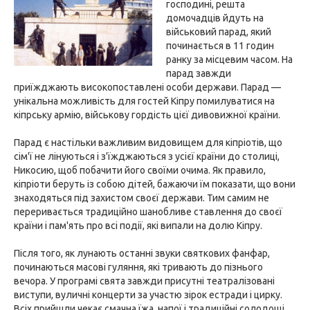
господині, решта
домочадців йдуть на
військовий парад, який
починається в 11 годин
ранку за місцевим часом. На
парад завжди
приїжджають високопоставлені особи держави. Парад —
унікальна можливість для гостей Кіпру помилуватися на
кіпрську армію, військову гордість цієї дивовижної країни.
Парад є настільки важливим видовищем для кіпріотів, що
сім'ї не лінуються і з'їжджаються з усієї країни до столиці,
Никосию, щоб побачити його своїми очима. Як правило,
кіпріоти беруть із собою дітей, бажаючи їм показати, що вони
знаходяться під захистом своєї держави. Тим самим не
переривається традиційно шанобливе ставлення до своєї
країни і пам'ять про всі події, які випали на долю Кіпру.
Після того, як лунають останні звуки святкових фанфар,
починаються масові гуляння, які тривають до пізнього
вечора. У програмі свята завжди присутні театралізовані
виступи, вуличні концерти за участю зірок естради і цирку.
Всіх прийшли чекає смачна їжа, напої і традиційні солодощі.