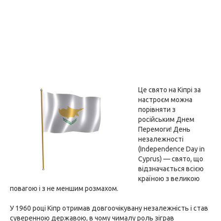
Це свято на Кіпрі за
настроєм можна
порівняти з
російським Днем
Перемоги! День
незалежності
(Independence Day in
Cyprus) — свято, що
відзначається всією
країною з великою
повагою і з не меншим розмахом.
У 1960 році Кіпр отримав довгоочікувану незалежність і став
суверенною державою, в чому чималу роль зіграв