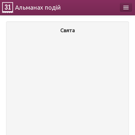
Альманах
подій
Календар
Свята
Про проект
Контакти