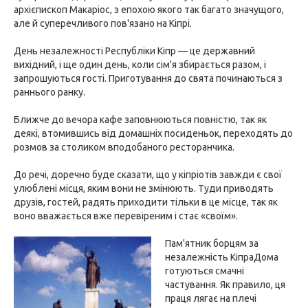
архієпископ Макаріос, з епохою якого так багато значущого,
але й суперечливого пов'язано на Кіпрі.
День незалежності Республіки Кіпр — це державний
вихідний, і ще один день, коли сім'я збирається разом, і
запрошуються гості. Приготування до свята починаються з
раннього ранку.
Ближче до вечора кафе заповнюються повністю, так як
деякі, втомившись від домашніх посиденьок, переходять до
розмов за столиком вподобаного ресторанчика.
До речі, доречно буде сказати, що у кіпріотів завжди є свої
улюблені місця, яким вони не змінюють. Туди приводять
друзів, гостей, радять приходити тільки в це місце, так як
воно вважається вже перевіреним і стає «своїм».
Пам'ятник борцям за
незалежність КіпраДома
готуються смачні
частування. Як правило, ця
праця лягає на плечі