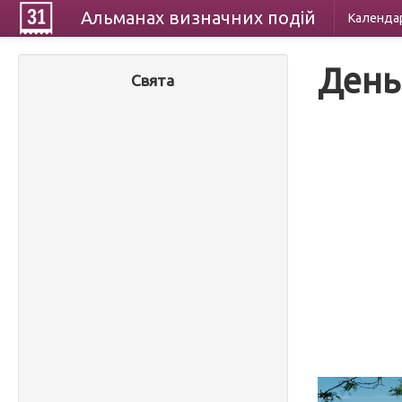
Альманах
визначних
подій
Календа
День
Свята