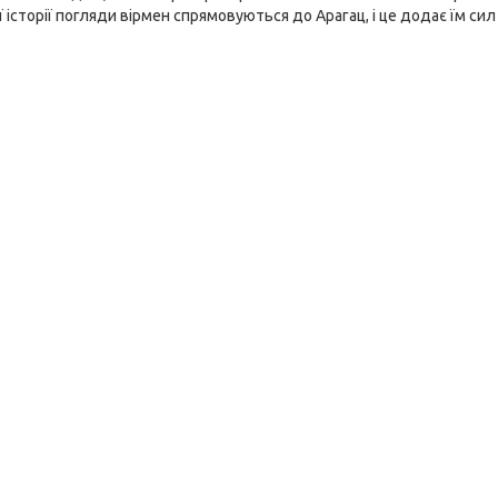
історії погляди вірмен спрямовуються до Арагац, і це додає їм сил і