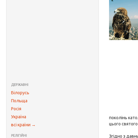
ДЕРЖАВНІ
Білорусь
Польща
Росія
Україна
поколінь като
цього святого
всі країни →
РЕЛІГІЙНІ
Згідно з давн