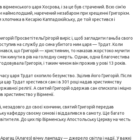
 вірменського царя Хосрова, і за це був страчений. Всю сім'ю
ьки наймолодший, наречений незабаром при хрещенні Григорієм.
хлопчика в Кесарію Каппадокійську, де той хрестився і
игорій ПросветітельГрігорій виріс і, щоб загладити ганьба свого
поступив на службу до сина убитого ним царя — Трдат. Коли
знався, що Григорій — християнин, то наказав жорстоко мучити
отім кинути в рів на голодну смерть. Однак, одна благочестива
годовувала Григорія, і таким чином він прожив у рові 13 років.
часу царя Трдат охопило безумство. Зцілив його Григорій. Після
а цар Трдат хрестився сам і в 301 році надав християнству
ржавної релігії. А святий Григорій одержав сан єпископа і міцно
в християнство у Вірменії.
і, незадовго до своєї кончини, святий Григорій передав
ьку кафедру своєму синові і віддалився в самоту. Ще багато
освітителя. До цих пір Вірменську Апостольську Церкву на честь
рагац (Алагез) вічну лампаду — джерело світла і надії. У важкі