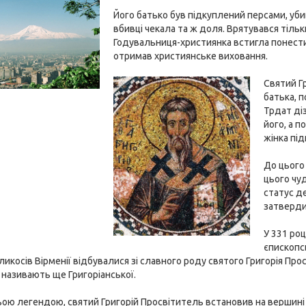
Його батько був підкуплений персами, убив
вбивці чекала та ж доля. Врятувався тіл
Годувальниця-християнка встигла понести 
отримав християнське виховання.
Святий Гр
батька, 
Трдат ді
його, а п
жінка під
До цього 
цього чуд
статус де
затверди
У 331 роц
єпископс
ликосів Вірменії відбувалися зі славного роду святого Григорія Пр
 називають ще Григоріанської.
ьою легендою, святий Григорій Просвітитель встановив на вершині А