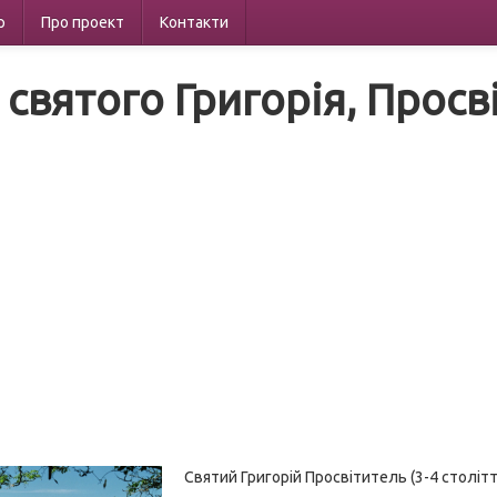
р
Про проект
Контакти
 святого Григорія, Просв
Святий Григорій Просвітитель (3-4 столітт