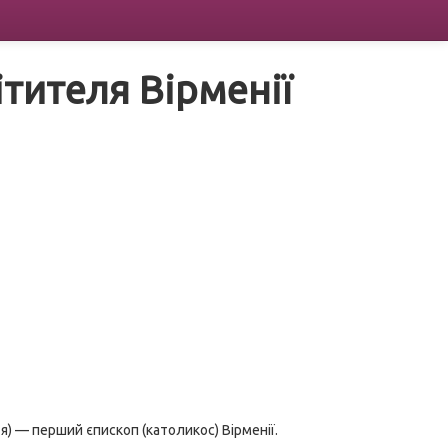
ітителя Вірменії
я) — перший єпископ (католикос) Вірменії.