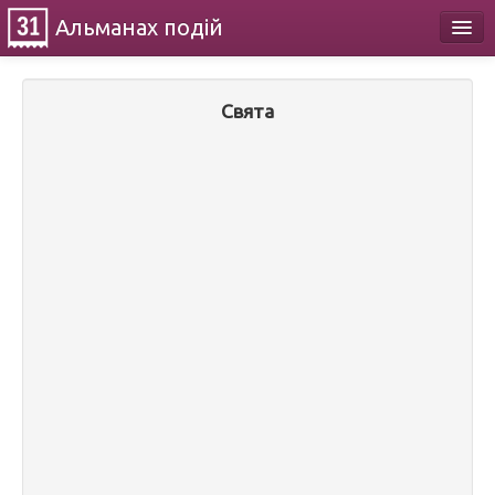
Альманах
подій
Календар
Свята
Про проект
Контакти