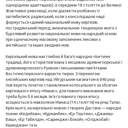
однорідною адаптацією); із середини 18 століття до Великої
Жовтневої революції, коли діалектні розбіжності
заглибилися; радянський, коли з консолідацією нації
формується єдиний національний мову киргизів;
пострадянський період, визначальною тенденцією якого є
бурхливий розвиток національної мови на народній основі
при одночасному масовому запозиченні лексики з
англійської та інших західних мов.
Киргизький мова має глибокі й багаті народно-поетичні
традиції, його історія пов'язана з місцевою древнетюркської і
древнекиргизского Руніком і письмовими пам'ятками
Восточнотюркского варіанти тюрки. З перемогою
єнісейських киргизів над Уйгурським каганатом в 840 році
пов'язують початок становлення колосального за обсягом
киргизького епосу «Манас», для повного виконання якого
треба було б 6 місяців. Ім'я головного героя епосу
асоціюється із мавзолеєм Манаса (14 століття) на річці Талас.
Крім нього, на киргизької мовою створені Дастана — народні
поеми «Кедейхан», «Курманбек», «Ер Тоштюк», «Джаниш-
Баіш», «Ер Табилди», «Саринджи і Бокой», «Олджобай і
Кішімджан» та ін