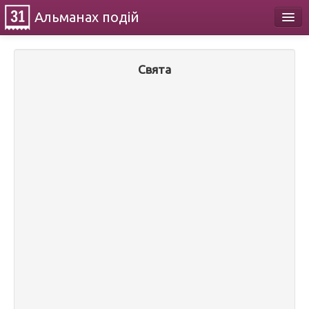
Альманах
подій
Календар
Свята
Про проект
Контакти