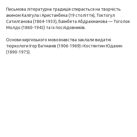
Письмова літературна традиція спирається на творчість
акином Калігула і Аристанбека (19 століття), Токтогул
Сатилганова (1864-1933), Баімбета Абдрахманова — Тоголок
Молдо (1860-1942) та їх послідовників.
Основи киргизького мовознавства заклали видатні
тюркологи Ігор Батманів (1906-1969) і Костянтин Юдахин
(1890-1975).