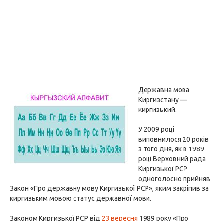
Державна мова
Киргизстану —
киргизький.
У 2009 році
виповнилося 20 років
з того дня, як в 1989
році Верховний рада
Киргизької РСР
одноголосно прийняв
Закон «Про державну мову Киргизької РСР», яким закріпив за
киргизьким мовою статус державної мови.
Законом Киргизької РСР від
23 вересня
1989 року «Про