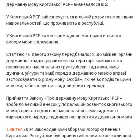
державну мову Киргизької РСР» визнавалося що:
У Киргизькій РСР забезпечується вільний розвиток мов інших
національностей, що проживають в республіці.
У Киргизькій РСР кожен громадянин має право вільного
вибору мови спілкування.
Статтею 16 даного закону передбачалося, що місцеві органи
державної влади і управління на території компактного
проживання національних груп (узбеки, таджики, німці,
дунгани, уйгури та інші) поряд з державною мовою вправі
застосовувати їх рідну мову. Особам, які не володіють цими
мовами, забезпечується відповідний переклад.
Прийняття Закону «Про державну мову Киргизької РСР»
зробило великий внесок у подальший розвиток киргизького
мови, сприяло підняттю національної самосвідомості
киргизького народу, підвищенню престижу державної мови.
2 квітня
2004 Законодавчими зборами Жогорку Кенеша
Киргизької Республіки був прийнятий новий закон, колишній