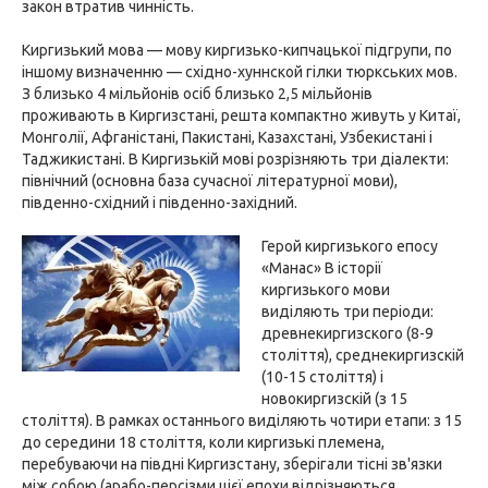
закон втратив чинність.
Киргизький мова — мову киргизько-кипчацької підгрупи, по
іншому визначенню — східно-хуннской гілки тюркських мов.
З близько 4 мільйонів осіб близько 2,5 мільйонів
проживають в Киргизстані, решта компактно живуть у Китаї,
Монголії, Афганістані, Пакистані, Казахстані, Узбекистані і
Таджикистані. В Киргизькій мові розрізняють три діалекти:
північний (основна база сучасної літературної мови),
південно-східний і південно-західний.
Герой киргизького епосу
«Манас» В історії
киргизького мови
виділяють три періоди:
древнекиргизского (8-9
століття), среднекиргизскій
(10-15 століття) і
новокиргизскій (з 15
століття). В рамках останнього виділяють чотири етапи: з 15
до середини 18 століття, коли киргизькі племена,
перебуваючи на півдні Киргизстану, зберігали тісні зв'язки
між собою (арабо-персізми цієї епохи відрізняються