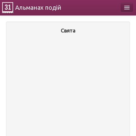
Альманах
подій
Календар
Свята
Про проект
Контакти