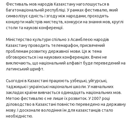
Фестиваль мов народів Казахстану наголошується в
багатонаціональній республіці. У рамках фестивалю, який
символізує єдність і згоду між народами, проходять
концерти майстрів мистецтв, конкурси на знання мов, круглі
столи та наукові конференції.
Міністерство культури спільно з Асамблеєю народів
Казахстану проводить телемарафон, присвячений
проблемам розвитку державної мови. Ця ж тема
обговорюється і на наукових конференціях. Вчені не
виключають, що національний алфавіт буде переведений на
латинський шрифт.
Сьогодні в Казахстані працюють узбецькі, уйгурські,
таджицькі і українські національні школи. У навчальних
закладах країни вивчається одинадцять національних мов.
Метою фестивалю є не лише їх розвиток. У 2007 році
діловодство в Казахстані повністю переведено на державну
мову. І досконале володіння їм для казахстанців стало
необхідністю.