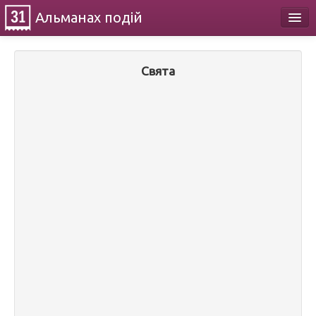
Альманах
подій
Календар
Свята
Про проект
Контакти