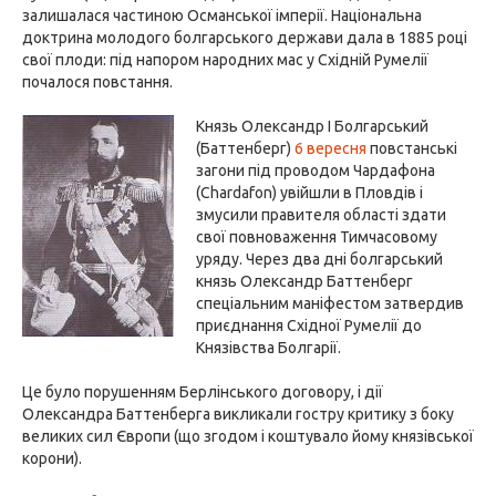
залишалася частиною Османської імперії. Національна
доктрина молодого болгарського держави дала в 1885 році
свої плоди: під напором народних мас у Східній Румелії
почалося повстання.
Князь Олександр I Болгарський
(Баттенберг)
6 вересня
повстанські
загони під проводом Чардафона
(Chardafon) увійшли в Пловдів і
змусили правителя області здати
свої повноваження Тимчасовому
уряду. Через два дні болгарський
князь Олександр Баттенберг
спеціальним маніфестом затвердив
приєднання Східної Румелії до
Князівства Болгарії.
Це було порушенням Берлінського договору, і дії
Олександра Баттенберга викликали гостру критику з боку
великих сил Європи (що згодом і коштувало йому князівської
корони).