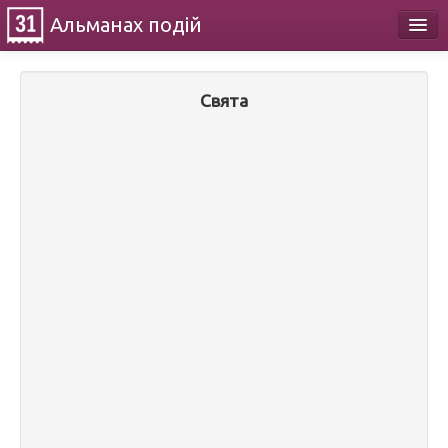
Альманах
подій
Календар
Свята
Про проект
Контакти