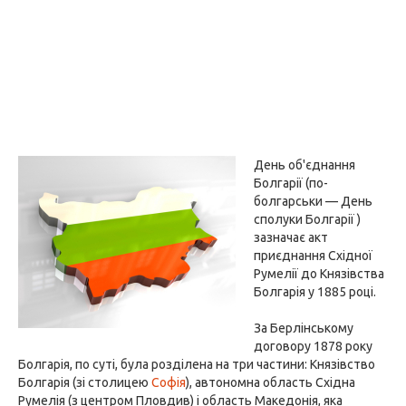
День об'єднання
Болгарії (по-
болгарськи — День
сполуки Болгарії )
зазначає акт
приєднання Східної
Румелії до Князівства
Болгарія у 1885 році.
За Берлінському
договору 1878 року
Болгарія, по суті, була розділена на три частини: Князівство
Болгарія (зі столицею
Софія
), автономна область Східна
Румелія (з центром Пловдив) і область Македонія, яка