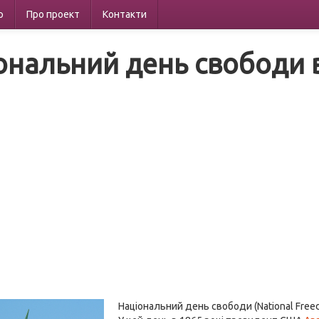
р
Про проект
Контакти
ональний день свободи
Національний день свободи (National Fre