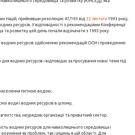
и навколишнього середовища та розвитку (ЮНСЕД), яка
них Націй, прийнявши резолюцію 47/193 від
22 лютого
1993 року,
одних ресурсів. У відповідності з рекомендаціями Конференції
та розвитку цей день почали відзначати з 1993 року.
 водних ресурсів здійсненню рекомендацій ООН і проведенню
ня водних ресурсів і відповідає за просування нової теми під
 населення питною водою;
ої води і водних ресурсів в цілому;
гентства, неурядові організації та приватний сектор.
ість водних ресурсів для навколишнього середовища і
озуміння як проблем, так і рішень в цій області. Для