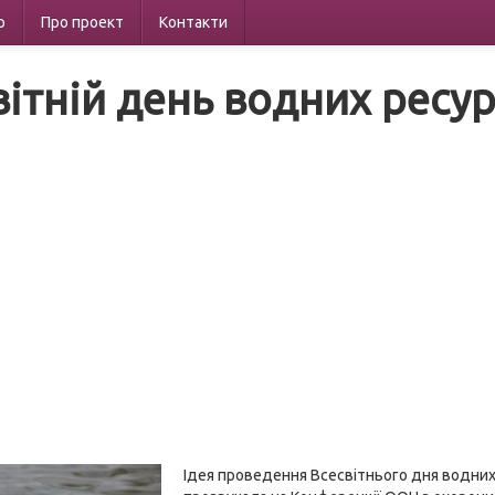
р
Про проект
Контакти
вітній день водних ресур
Ідея проведення Всесвітнього дня водних 