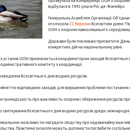
прозвучала на Конференції ООН з охорон
відбулася в 1992 році в Ріо-де-Жанейро.
Генеральна Асамблея Організації Об'єдна
оголосила
22 березня
Всесвітнім днем ??в
ООН з охорони навколишнього середовища 
Держави були покликані присвятити День
конкретних дій на національному рівні.
з установ ООН призначається координатором заходів Всесвітнього д
Адміністративного комітету з координації.
проведення Всесвітнього дня водних ресурсів:
ийняттю відповідних заходів для вирішення проблеми постачання
 громадськість про важливість охорони і збереження ресурсів прісн
 святкування Всесвітнього дня водних ресурсів уряди, міжнародні а
 унікальною можливістю нагадати людству про надзвичайну важлив
ільства. Практичні зусилля можуть допомогти поглибити суспільне р