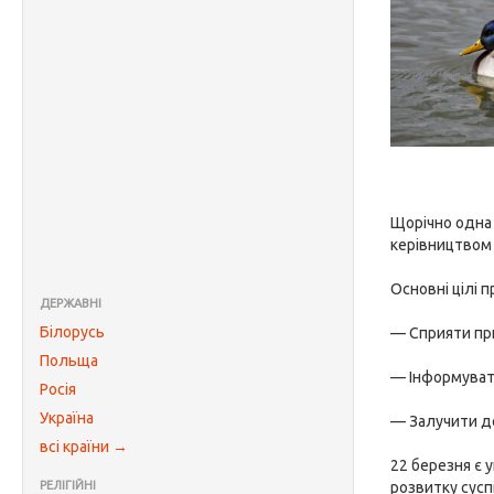
Щорічно одна 
керівництвом 
Основні цілі 
ДЕРЖАВНІ
Білорусь
— Сприяти пр
Польща
— Інформувати
Росія
Україна
— Залучити до
всі країни →
22 березня є
РЕЛІГІЙНІ
розвитку сусп