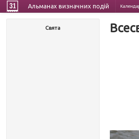
Альманах
визначних
подій
Календа
Всес
Свята