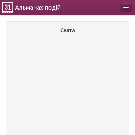
Альманах
подій
Календар
Свята
Про проект
Контакти