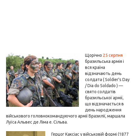
Щорічно
25 серпня
бразильська армія і
вся країна
відзначають день
солдата ( Soldier's Day
/ Dia do Soldado ) —
свято солдатів
бразильської армії,
що відзначається в
день народження
військового головнокомандуючого армії Бразилії, маршала
Луїса Альвес де Ліма е. Сільва.
Герцог Каксіас у військовій формі (1877