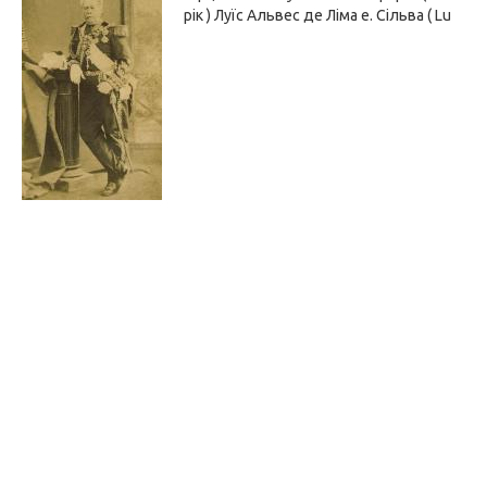
рік ) Луїс Альвес де Ліма е. Сільва ( Lu