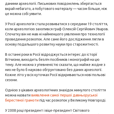
даними археології. Письмових повідомлень зберігається
вкрай небагато, а побутового матеріалу — часом більше, ніж
це можна собі уявити.
У Росії археологія стала розвиватися з середини 19 століття,
коли археологією захопився граф Олексій Сергійович Уваров.
Спочатку він не мав ні найменшого уявлення про технології
проведення розкопок. Але саме його дослідження лягли в
основу подальшого розвитку науки про старожитності.
В останні роки в Росії відроджується інтерес до історії
Вітчизни, виходить безліч посібників і монографій на цю
тему. Але можна з упевненістю сказати, що майже жодне з
них не було б науково обгрунтовано без даних археології.
Кожне літо у всіх куточках Росії відкриваються нові польові
сезони.
Однією з цікавих археологічних знахідок минулого століття
можна назвати
виявлення самої першої давньоруської
берестяної грамоти
під час розкопок у Великому Новгороді.
У 2008 році президент і віце-президент Світового