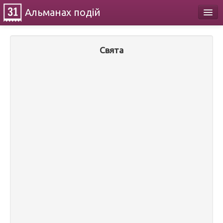
Альманах
подій
Календар
Свята
Про проект
Контакти