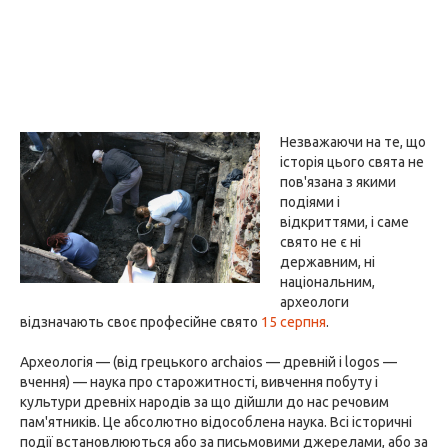
Незважаючи на те, що
історія цього свята не
пов'язана з якими
подіями і
відкриттями, і саме
свято не є ні
державним, ні
національним,
археологи
відзначають своє професійне свято
15 серпня
.
Археологія — (від грецького archaios — древній і logos —
вчення) — наука про старожитності, вивчення побуту і
культури древніх народів за що дійшли до нас речовим
пам'ятників. Це абсолютно відособлена наука. Всі історичні
події встановлюються або за письмовими джерелами, або за