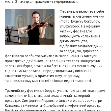
міста. З тих пір ця традиція не переривалася.
Фестиваль включає в себе
концерти класичної музики
(Фото: Evgeniy Gorbunov,
Shutterstock) На офіційну
частину фестивалю
запрошують колективи і
діячів мистецтва,
відібраних заздалегідь, —
за традицією, директор
фестивалю особисто висилає їм запрошення. Їх виступи
проходять в декількох центральних театрах і концертних
залах Единбурга, а також на багатьох інших менш значущих
сценах. Вони постають перед глядачами у виконанні
класичної музики, в драматичному, оперному,
танцювальному мистецтві та інших видах творчості.
Традиційно у фестивалі беруть участь такі всесвітньо відомі
колективи, як Шотландські симфонічний і камерний
оркестри, Симфонічний оркестр фінського радіо , оркестри
Клівленда і Міннесоти, Сіднейський симфонічний оркестр,
Російський національний оркестр і багато інших. Раніше тут