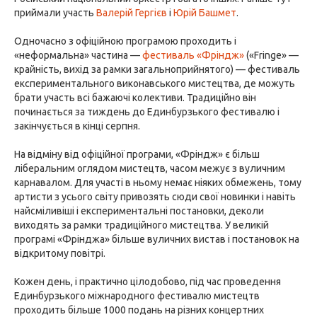
приймали участь
Валерій Гергієв
і
Юрій Башмет
.
Одночасно з офіційною програмою проходить і
«неформальна» частина —
фестиваль «Фріндж»
(«Fringe» —
крайність, вихід за рамки загальноприйнятого) — фестиваль
експериментального виконавського мистецтва, де можуть
брати участь всі бажаючі колективи. Традиційно він
починається за тиждень до Единбурзького фестивалю і
закінчується в кінці серпня.
На відміну від офіційної програми, «Фріндж» є більш
ліберальним оглядом мистецтв, часом межує з вуличним
карнавалом. Для участі в ньому немає ніяких обмежень, тому
артисти з усього світу привозять сюди свої новинки і навіть
найсміливіші і експериментальні постановки, деколи
виходять за рамки традиційного мистецтва. У великій
програмі «Фрінджа» більше вуличних вистав і постановок на
відкритому повітрі.
Кожен день, і практично цілодобово, під час проведення
Единбурзького міжнародного фестивалю мистецтв
проходить більше 1000 подань на різних концертних