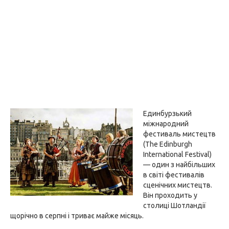
Единбурзький
міжнародний
фестиваль мистецтв
(The Edinburgh
International Festival)
— один з найбільших
в світі фестивалів
сценічних мистецтв.
Він проходить у
столиці Шотландії
щорічно в серпні і триває майже місяць.