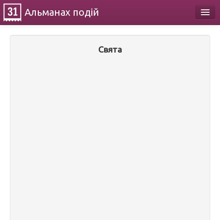
Альманах
подій
Календар
Свята
Про проект
Контакти