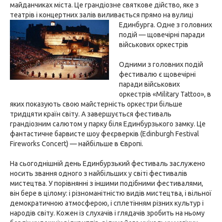
майданчиках міста. Це грандіозне святкове дійство, яке з
театрів і концертних залів виливається прямо на вулиці
Единбурга.
Одне з головних
подій — щовечірні паради
військових оркестрів
Одними з головних подій
фестивалю є щовечірні
паради військових
оркестрів «Military Tattoo», в
яких показують свою майстерність оркестри більше
тридцяти країн світу. А завершується фестиваль
грандіозним салютом у парку біля Единбурзького замку. Це
фантастичне барвисте шоу феєрверків (Edinburgh Festival
Fireworks Concert) — найбільше в Європі.
На сьогоднішній день Единбурзький фестиваль заслужено
носить звання одного з найбільших у світі фестивалів
мистецтва. У порівнянні з іншими подібними фестивалями,
він бере в цілому: і різноманітністю видів мистецтва, і вільної
демократичною атмосферою, і сплетінням різних культур і
народів світу. Кожен із слухачів і глядачів зробить на ньому