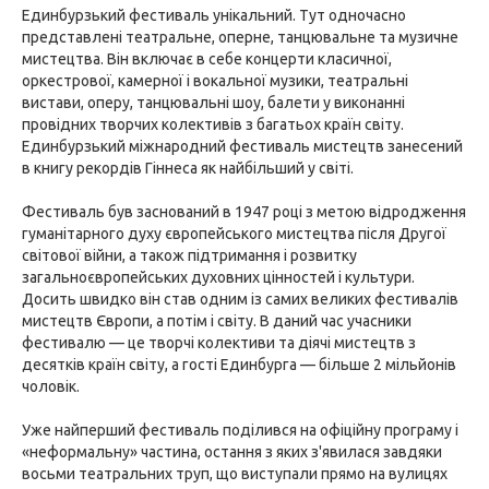
Единбурзький фестиваль унікальний. Тут одночасно
представлені театральне, оперне, танцювальне та музичне
мистецтва. Він включає в себе концерти класичної,
оркестрової, камерної і вокальної музики, театральні
вистави, оперу, танцювальні шоу, балети у виконанні
провідних творчих колективів з багатьох країн світу.
Единбурзький міжнародний фестиваль мистецтв занесений
в книгу рекордів Гіннеса як найбільший у світі.
Фестиваль був заснований в 1947 році з метою відродження
гуманітарного духу європейського мистецтва після Другої
світової війни, а також підтримання і розвитку
загальноєвропейських духовних цінностей і культури.
Досить швидко він став одним із самих великих фестивалів
мистецтв Європи, а потім і світу. В даний час учасники
фестивалю — це творчі колективи та діячі мистецтв з
десятків країн світу, а гості Единбурга — більше 2 мільйонів
чоловік.
Уже найперший фестиваль поділився на офіційну програму і
«неформальну» частина, остання з яких з'явилася завдяки
восьми театральних труп, що виступали прямо на вулицях