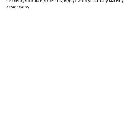
безліч художніх відкриттів, відчує його унікальну магічну
атмосферу.