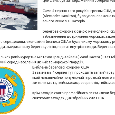
Цей день був затверджений в Америці Радо
Саме 4 серпня того року Конгресом США, п
(Alexander Hamilton), було уповноважене 
всього лише з 10 катерів.
Берегова охорона є самою нечисленної ск
забезпечення дотримання морських законів
 середовища, економіки і безпеки США в будь-якому морському регі
ди, американську берегову лінію, порти і внутрішні води. Берего
лькох років курортне містечко Гранд-Хейвен (Grand Haven) (штат 
омий серед населення як «місто морської гвардії».
Емблема берегової охорони США
За звичаєм, 4 серпня тут проходить запам'ятов
який надзвичайно популярний і про який довго 
жителів міста, і військових резервістів, і військо
Крім заходів свого професійного свята члени бер
святкових заходах Дня збройних сил США.