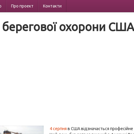
р
Про проект
Контакти
 берегової охорони СШ
4 серпня
в США відзначається професійне с