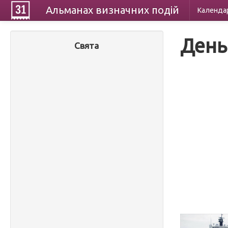
Альманах
визначних
подій
Календа
День
Свята