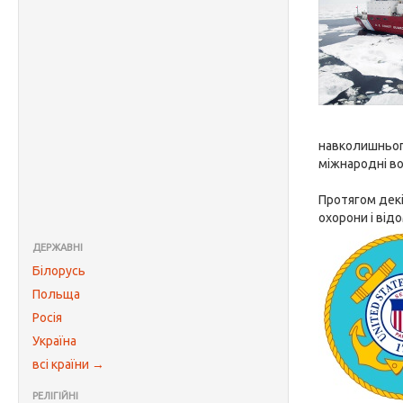
навколишнього
міжнародні во
Протягом декі
охорони і від
ДЕРЖАВНІ
Білорусь
Польща
Росія
Україна
всі країни →
РЕЛІГІЙНІ