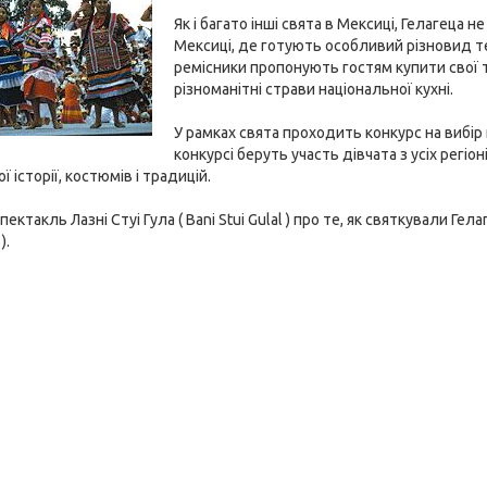
Як і багато інші свята в Мексиці, Гелагеца
Мексиці, де готують особливий різновид те
ремісники пропонують гостям купити свої т
різноманітні страви національної кухні.
У рамках свята проходить конкурс на вибір 
конкурсі беруть участь дівчата з усіх регіо
ї історії, костюмів і традицій.
пектакль Лазні Стуі Гула ( Bani Stui Gulal ) про те, як святкували Ге
).