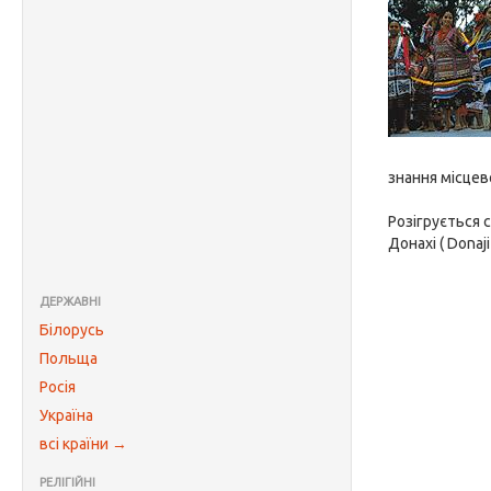
знання місцево
Розігрується с
Донахі ( Donaji 
ДЕРЖАВНІ
Білорусь
Польща
Росія
Україна
всі країни →
РЕЛІГІЙНІ