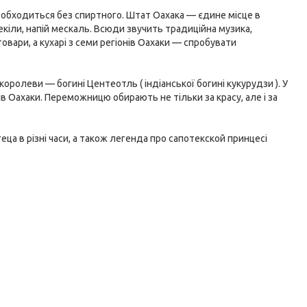
 не обходиться без спиртного. Штат Оахака — єдине місце в
кіли, напій мескаль. Всюди звучить традиційна музика,
овари, а кухарі з семи регіонів Оахаки — спробувати
королеви — богині Центеотль ( індіанської богині кукурудзи ). У
нів Оахаки. Переможницю обирають не тільки за красу, але і за
лагеца в різні часи, а також легенда про сапотекской принцесі