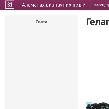
Альманах
визначних
подій
Календа
Гела
Свята