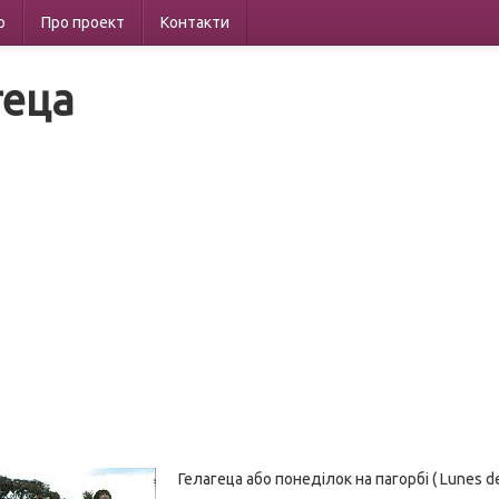
р
Про проект
Контакти
геца
Гелагеца або понеділок на пагорбі ( Lunes d