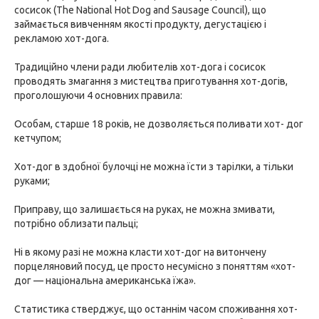
сосисок (The National Hot Dog and Sausage Council), що
займається вивченням якості продукту, дегустацією і
рекламою хот-дога.
Традиційно члени ради любителів хот-дога і сосисок
проводять змагання з мистецтва приготування хот-догів,
проголошуючи 4 основних правила:
Особам, старше 18 років, не дозволяється поливати хот- дог
кетчупом;
Хот-дог в здобної булочці не можна їсти з тарілки, а тільки
руками;
Приправу, що залишається на руках, не можна змивати,
потрібно облизати пальці;
Ні в якому разі не можна класти хот-дог на витончену
порцеляновий посуд, це просто несумісно з поняттям «хот-
дог — національна американська їжа».
Статистика стверджує, що останнім часом споживання хот-