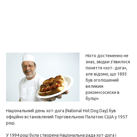
Ніхто достеменно не
знає, звідки з'явилося
поняття «хот- дога»,
але відомо, що 1893
був оголошений
великим
роком«сосиски в
булці».
Національний день хот-дога (National Hot Dog Day) був
офіційно встановлений Торговельною Палатою США у 1957
році.
У 1994 році була створена Національна рада хот-дога і