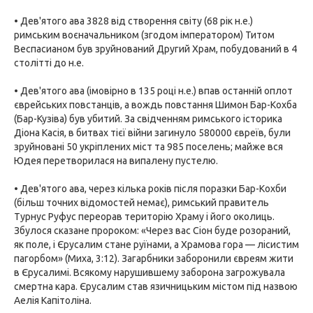
• Дев'ятого ава 3828 від створення світу (68 рік н.е.)
римським воєначальником (згодом імператором) Титом
Веспасианом був зруйнований Другий Храм, побудований в 4
столітті до н.е.
• Дев'ятого ава (імовірно в 135 році н.е.) впав останній оплот
єврейських повстанців, а вождь повстання Шимон Бар-Кохба
(Бар-Кузіва) був убитий. За свідченням римського історика
Діона Касія, в битвах тієї війни загинуло 580000 євреїв, були
зруйновані 50 укріплених міст та 985 поселень; майже вся
Юдея перетворилася на випалену пустелю.
• Дев'ятого ава, через кілька років після поразки Бар-Кохби
(більш точних відомостей немає), римський правитель
Турнус Руфус переорав територію Храму і його околиць.
Збулося сказане пророком: «Через вас Сіон буде розораний,
як поле, і Єрусалим стане руїнами, а Храмова гора — лісистим
пагорбом» (Миха, 3:12). Загарбники заборонили євреям жити
в Єрусалимі. Всякому нарушившему заборона загрожувала
смертна кара. Єрусалим став язичницьким містом під назвою
Аелія Капітоліна.