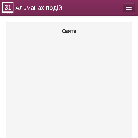
Альманах
подій
Календар
Свята
Про проект
Контакти