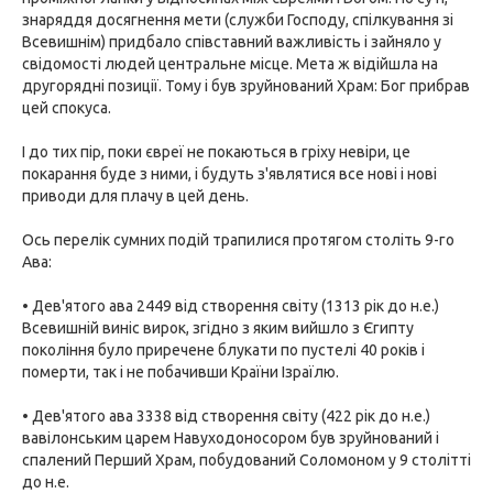
знаряддя досягнення мети (служби Господу, спілкування зі
Всевишнім) придбало співставний важливість і зайняло у
свідомості людей центральне місце. Мета ж відійшла на
другорядні позиції. Тому і був зруйнований Храм: Бог прибрав
цей спокуса.
І до тих пір, поки євреї не покаються в гріху невіри, це
покарання буде з ними, і будуть з'являтися все нові і нові
приводи для плачу в цей день.
Ось перелік сумних подій трапилися протягом століть 9-го
Ава:
• Дев'ятого ава 2449 від створення світу (1313 рік до н.е.)
Всевишній виніс вирок, згідно з яким вийшло з Єгипту
покоління було приречене блукати по пустелі 40 років і
померти, так і не побачивши Країни Ізраїлю.
• Дев'ятого ава 3338 від створення світу (422 рік до н.е.)
вавілонським царем Навуходоносором був зруйнований і
спалений Перший Храм, побудований Соломоном у 9 столітті
до н.е.