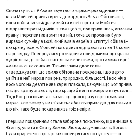
Спочатку пост 9 Ава зв'язується з «гріхом розвідників» —
коли Мойсей привів євреїв до кордонів Землі Обітованої,
вони побоялися відразу ввійти в неї і прохали Мойсея
відправити розвідників, з тим щоб ті, повернувшись, описали
країну і перспективи життя в ній. І хоча це прохання було
виразом сумніву в Бозі, який вивів євреїв з Єгипту і обіцяв їм
цю країну, все ж Мойсей погодився відправити глав 12 колін
на розвідку. Повернулися розвідники повідомили, що країна
«укріплена до неба» і населена велетнями, проти яких євреї
«маленькі, як коники». Тільки глави двох колін
стверджували, що земля обітована прекрасна, і що варто
увійти в неї. Народ повірив, природно, більшості, і всю ніч з
восьмого на дев'яте ава євреї плакали, кажучи, що Бог привів
їх в цю країну зі злості, і що краще б вони померли в пустелі ...
Тоді Бог розгнівався і сказав, що цього разу євреї плакали
марно, але тепер у них з'явиться безліч приводів для плачу в
цю ніч. Таке буде покарання за гріх невіри.
І першим покаранням стала заборона поколінню, що вийшов з
Єгипту, увійти в Святу Землю. Люди, засумнівався в Богові,
були приречені сорок років поневірятися по пустелі — по