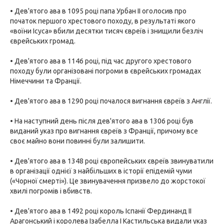
• Дев'ятого ава в 1095 році папа Урбан II оголосив про
початок першого хрестового походу, в результаті якого
«воїни Ісуса» вбили десятки тисяч євреїв і знищили безліч
єврейських громад.
• Дев'ятого ава в 1146 році, під час другого хрестового
походу були організовані погроми в єврейських громадах
Німеччини та Франції.
• Дев'ятого ава в 1290 році почалося вигнання євреїв з Англії.
• На наступний день після дев'ятого ава в 1306 році був
виданий указ про вигнання євреїв з Франції, причому все
своє майно вони повинні були залишити.
• Дев'ятого ава в 1348 році європейських євреїв звинуватили
в організації однієї з найбільших в історії епідемій чуми
(«Чорної смерті»). Це звинувачення призвело до жорстокої
хвилі погромів і вбивств.
• Дев'ятого ава в 1492 році король Іспанії Фердинанд II
Арагонський і королева Ізабелла I Кастильська видали указ