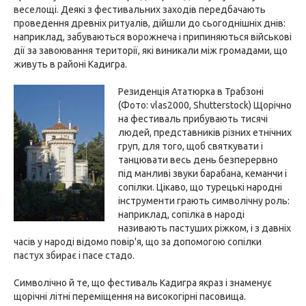
веселощі. Деякі з фестивальних заходів передбачають
проведення древніх ритуалів, дійшли до сьогоднішніх днів:
наприклад, забуваються ворожнеча і припиняються військові
дії за завоювання території, які виникали між громадами, що
живуть в районі Кадигра.
Резиденція Ататюрка в Трабзоні
(Фото: vlas2000, Shutterstock) Щорічно
на фестиваль прибувають тисячі
людей, представників різних етнічних
груп, для того, щоб святкувати і
танцювати весь день безперервно
під манливі звуки барабана, кеманчи і
сопілки. Цікаво, що турецькі народні
інструменти грають символічну роль:
наприклад, сопілка в народі
називають пастуших ріжком, і з давніх
часів у народі відомо повір'я, що за допомогою сопілки
пастух збирає і пасе стадо.
Символічно й те, що фестиваль Кадигра якраз і знаменує
щорічні літні переміщення на високогірні пасовища.