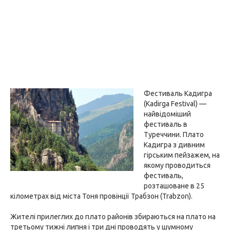
Фестиваль Кадигра
(Kadirga Festival) —
найвідоміший
фестиваль в
Туреччини. Плато
Кадигра з дивним
гірським пейзажем, на
якому проводиться
фестиваль,
розташоване в 25
кілометрах від міста Тоня провінції Трабзон (Trabzon).
Жителі прилеглих до плато районів збираються на плато на
третьому тижні липня і три дні проводять у шумному