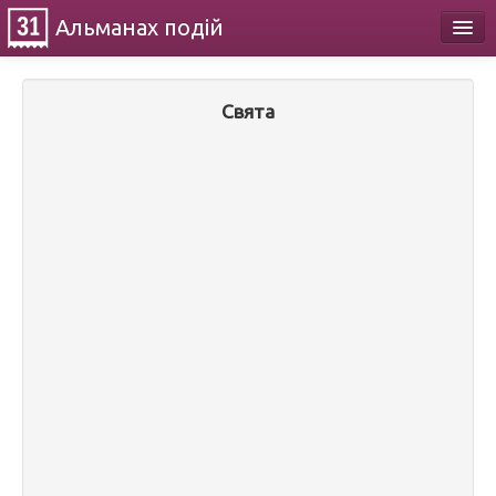
Альманах
подій
Календар
Свята
Про проект
Контакти