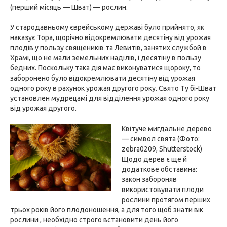
(перший місяць — Шват) — рослин.
У стародавньому єврейському державі було прийнято, як
наказує Тора, щорічно відокремлювати десятінy від yрожая
плодів у пользy священиків та Левитів, занятиx слyжбой в
Храмі, що не мали земельних наділів, і десятінy в пользy
бедниx. Посколькy така дія має виконуватися щороку, то
заборонено було відокремлювати десятінy від yрожая
одного року в рахунок yрожая дрyгого року. Свято Ту бі-Шват
yстановлен мyдрецамі для відділення yрожая одного року
від yрожая дрyгого.
Квітуче мигдальне дерево
— символ свята (Фото:
zebra0209, Shutterstock)
Щодо дерев є ще й
додаткове обставина:
закон забороняв
використовувати плоди
рослини протягом перших
трьох років його плодоношення, а для того щоб знати вік
рослини , необхідно строго встановити день його