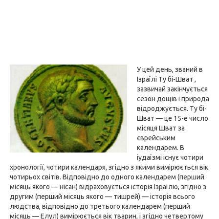
У цей день, званий в
Ізраїлі Ту бі-Шват ,
зазвичай закінчується
сезон дощів і природа
відроджується. Ту бі-
Шват — це 15-е число
місяця Шват за
єврейським
календарем. В
іудаїзмі існує чотири
хронології, чотири календаря, згідно з якими вимірюється вік
чотирьох світів. Відповідно до одного календарем (перший
місяць якого — нісан) відраховується історія Ізраїлю, згідно з
другим (перший місяць якого — тишрей) — історія всього
людства, відповідно до третього календарем (перший
місяць — Елул) вимірюється вік тварин, і згідно четвертому