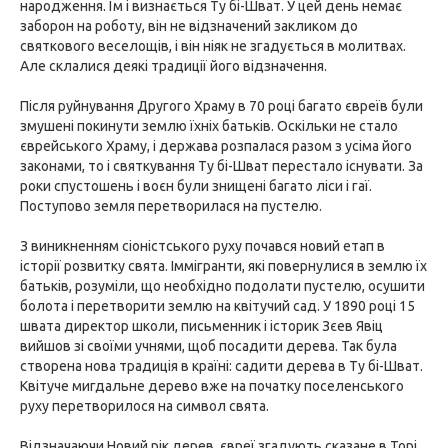
народження. Їм і визнається Ту бі-Шват. У цей день немає
заборон на роботу, він не відзначений закликом до
святкового веселощів, і він ніяк не згадується в молитвах.
Але склалися деякі традиції його відзначення.
Після руйнування Другого Храму в 70 році багато євреїв були
змушені покинути землю їхніх батьків. Оскільки не стало
єврейського Храму, і держава розпалася разом з усіма його
законами, то і святкування Ту бі-Шват перестало існувати. За
роки спустошень і воєн були знищені багато ліси і гаї.
Поступово земля перетворилася на пустелю.
З виникненням сіоністського руху почався новий етап в
історії розвитку свята. Іммігранти, які повернулися в землю їх
батьків, розуміли, що необхідно подолати пустелю, осушити
болота і перетворити землю на квітучий сад. У 1890 році 15
швата директор школи, письменник і історик Зєев Явіц
вийшов зі своїми учнями, щоб посадити дерева. Так була
створена нова традиція в країні: садити дерева в Ту бі-Шват.
Квітуче мигдальне дерево вже на початку поселенського
руху перетворилося на символ свята.
Відзначаючи Новий рік дерев, євреї згадують сказане в Торі