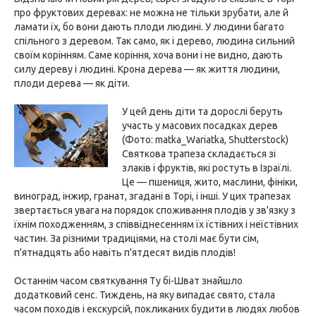
про фруктових деревах: не можна не тільки зрубати, але й
ламати їх, бо вони дають плоди людині. У людини багато
спільного з деревом. Так само, як і дерево, людина сильний
своїм корінням. Саме коріння, хоча вони і не видно, дають
силу дереву і людині. Крона дерева — як життя людини,
плоди дерева — як діти.
У цей день діти та дорослі беруть
участь у масових посадках дерев
(Фото: matka_Wariatka, Shutterstock)
Святкова трапеза складається зі
злаків і фруктів, які ростуть в Ізраїлі.
Це — пшениця, жито, маслини, фініки,
виноград, інжир, гранат, згадані в Торі, і інші. У цих трапезах
звертається увага на порядок споживання плодів у зв'язку з
їхнім походженням, з співвіднесенням їх їстівних і неїстівних
частин. За різними традиціями, на столі має бути сім,
п'ятнадцять або навіть п'ятдесят видів плодів!
Останнім часом святкування Ту бі-Шват знайшло
додатковий сенс. Тиждень, на яку випадає свято, стала
часом походів і екскурсій, покликаних будити в людях любов