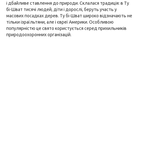
і дбайливе ставлення до природи. Склалася традиція: в Ту
бі-Шват тисячі людей, діти і дорослі, беруть участь у
масових посадках дерев. Ту бі-Шват широко відзначають не
тільки ізраїльтяни, але і євреї Америки. Особливою
популярністю це свято користується серед прихильників
природоохоронних організацій.