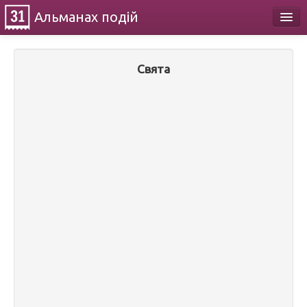
Альманах
подій
Календар
Свята
Про проект
Контакти